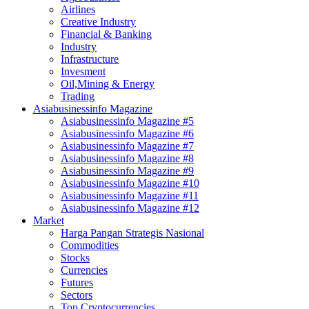
Airlines
Creative Industry
Financial & Banking
Industry
Infrastructure
Invesment
Oil,Mining & Energy
Trading
Asiabusinessinfo Magazine
Asiabusinessinfo Magazine #5
Asiabusinessinfo Magazine #6
Asiabusinessinfo Magazine #7
Asiabusinessinfo Magazine #8
Asiabusinessinfo Magazine #9
Asiabusinessinfo Magazine #10
Asiabusinessinfo Magazine #11
Asiabusinessinfo Magazine #12
Market
Harga Pangan Strategis Nasional
Commodities
Stocks
Currencies
Futures
Sectors
Top Cryptocurrencies