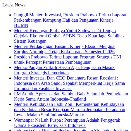
Latest News
Panggil Menteri Investasi, Presiden Prabowo Terima Laporan
Perkembangan Kampung Haji dan Penguatan Kinerja
BUMN
Menteri Keuangan Purbaya Yudhi Sadewa : Di Tengah
Gejolak Ekonomi Global, APBN Tetap Kuat Jaga Stabilitas
Sistem Keuangan
Menteri Perdagangan Busan : Kinerja Ekspor Menguat,
Surplus Nonmigas Tetap Kokoh pada Semester I 2026
Presiden Prabowo Terima Laporan Program Strategis TNI
untuk Percepat Pemerataan Pembangunan
Menko Pangan Zulkifli Hasan Ajak Pengusaha Masuk
Program Strategis Pemerintah
Menteri Investasi Dan CEO Danantara Rosan Roeslani :
Indonesia dan Arab Saudi Sepakat Memperkuat Kerja Sama
Promosi dan Fasilitasi Investasi
PM Anutin Apresiasi dan Sambut Baik Sejumlah Peningkatan
Kerja Sama Antara Indonesia-Thailand
Menteri Kebudayaan Fadli Zon : Kementerian Kebudayaan
dan Kedutaan Besar Kerajaan Maroko Jembatani Peradaban
Lewat Malam Seni Indonesia-Maroko
Wamenpar Ni Luh Puspa : Perempuan Adalah Penggerak
Utama Ekosistem Pariwisata Indonesia
Indonesia dan Thailand Perkuat Kemitraan Strategis, Presiden