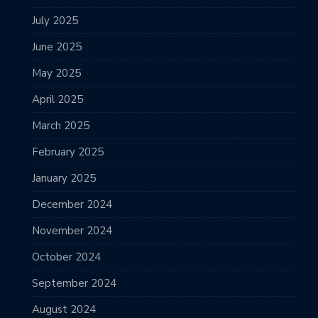
July 2025
June 2025
May 2025
April 2025
March 2025
February 2025
January 2025
December 2024
November 2024
October 2024
September 2024
August 2024