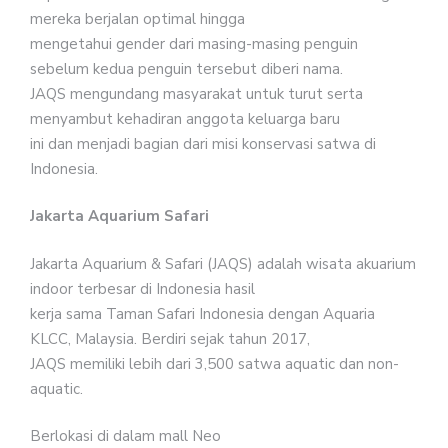
mereka berjalan optimal hingga
mengetahui gender dari masing-masing penguin
sebelum kedua penguin tersebut diberi nama.
JAQS mengundang masyarakat untuk turut serta
menyambut kehadiran anggota keluarga baru
ini dan menjadi bagian dari misi konservasi satwa di
Indonesia.
Jakarta Aquarium Safari
Jakarta Aquarium & Safari (JAQS) adalah wisata akuarium
indoor terbesar di Indonesia hasil
kerja sama Taman Safari Indonesia dengan Aquaria
KLCC, Malaysia. Berdiri sejak tahun 2017,
JAQS memiliki lebih dari 3,500 satwa aquatic dan non-
aquatic.
Berlokasi di dalam mall Neo