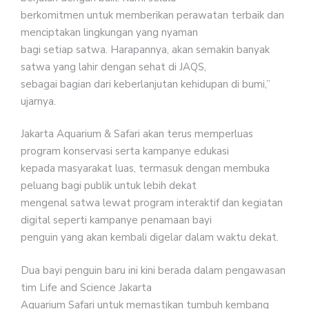
berkomitmen untuk memberikan perawatan terbaik dan
menciptakan lingkungan yang nyaman
bagi setiap satwa. Harapannya, akan semakin banyak
satwa yang lahir dengan sehat di JAQS,
sebagai bagian dari keberlanjutan kehidupan di bumi,”
ujarnya.
Jakarta Aquarium & Safari akan terus memperluas
program konservasi serta kampanye edukasi
kepada masyarakat luas, termasuk dengan membuka
peluang bagi publik untuk lebih dekat
mengenal satwa lewat program interaktif dan kegiatan
digital seperti kampanye penamaan bayi
penguin yang akan kembali digelar dalam waktu dekat.
Dua bayi penguin baru ini kini berada dalam pengawasan
tim Life and Science Jakarta
Aquarium Safari untuk memastikan tumbuh kembang