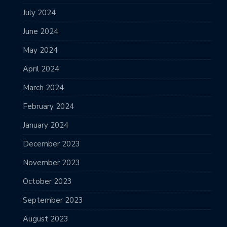
July 2024
June 2024
May 2024
April 2024
March 2024
February 2024
January 2024
December 2023
November 2023
October 2023
September 2023
August 2023