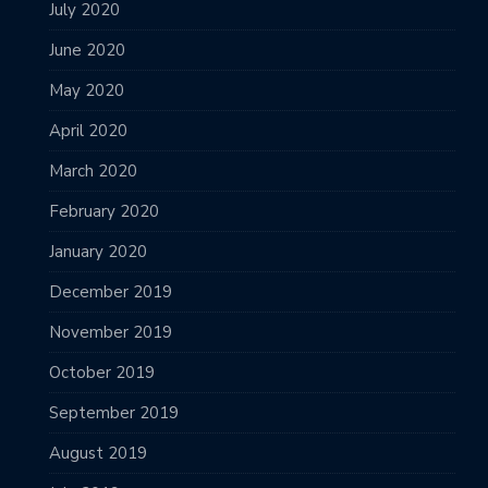
July 2020
June 2020
May 2020
April 2020
March 2020
February 2020
January 2020
December 2019
November 2019
October 2019
September 2019
August 2019