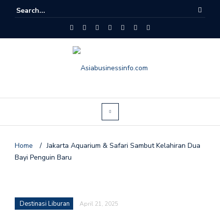
Home
/
Jakarta Aquarium & Safari Sambut Kelahiran Dua
Bayi Penguin Baru
Destinasi Liburan
April 21, 2025