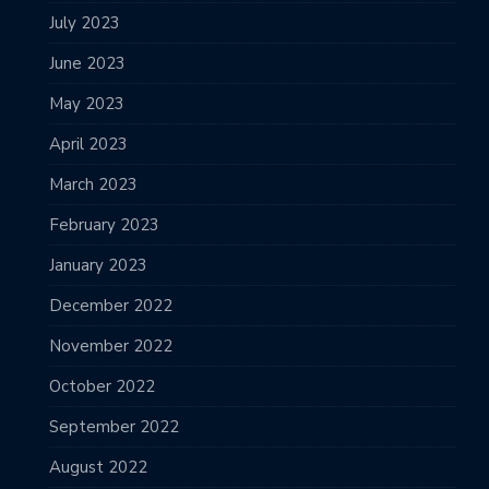
July 2023
June 2023
May 2023
April 2023
March 2023
February 2023
January 2023
December 2022
November 2022
October 2022
September 2022
August 2022