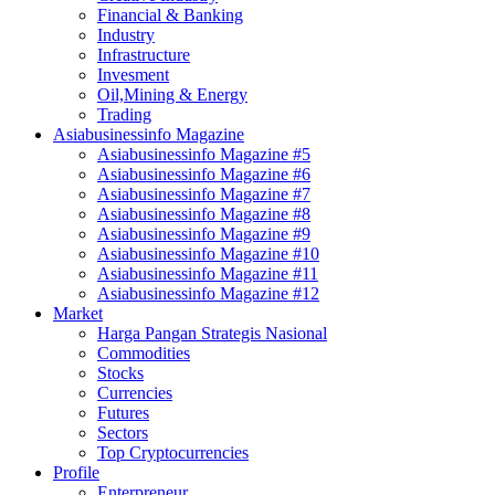
Financial & Banking
Industry
Infrastructure
Invesment
Oil,Mining & Energy
Trading
Asiabusinessinfo Magazine
Asiabusinessinfo Magazine #5
Asiabusinessinfo Magazine #6
Asiabusinessinfo Magazine #7
Asiabusinessinfo Magazine #8
Asiabusinessinfo Magazine #9
Asiabusinessinfo Magazine #10
Asiabusinessinfo Magazine #11
Asiabusinessinfo Magazine #12
Market
Harga Pangan Strategis Nasional
Commodities
Stocks
Currencies
Futures
Sectors
Top Cryptocurrencies
Profile
Enterpreneur