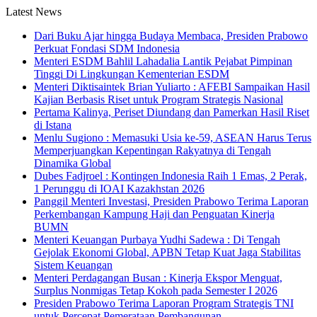
Latest News
Dari Buku Ajar hingga Budaya Membaca, Presiden Prabowo
Perkuat Fondasi SDM Indonesia
Menteri ESDM Bahlil Lahadalia Lantik Pejabat Pimpinan
Tinggi Di Lingkungan Kementerian ESDM
Menteri Diktisaintek Brian Yuliarto : AFEBI Sampaikan Hasil
Kajian Berbasis Riset untuk Program Strategis Nasional
Pertama Kalinya, Periset Diundang dan Pamerkan Hasil Riset
di Istana
Menlu Sugiono : Memasuki Usia ke-59, ASEAN Harus Terus
Memperjuangkan Kepentingan Rakyatnya di Tengah
Dinamika Global
Dubes Fadjroel : Kontingen Indonesia Raih 1 Emas, 2 Perak,
1 Perunggu di IOAI Kazakhstan 2026
Panggil Menteri Investasi, Presiden Prabowo Terima Laporan
Perkembangan Kampung Haji dan Penguatan Kinerja
BUMN
Menteri Keuangan Purbaya Yudhi Sadewa : Di Tengah
Gejolak Ekonomi Global, APBN Tetap Kuat Jaga Stabilitas
Sistem Keuangan
Menteri Perdagangan Busan : Kinerja Ekspor Menguat,
Surplus Nonmigas Tetap Kokoh pada Semester I 2026
Presiden Prabowo Terima Laporan Program Strategis TNI
untuk Percepat Pemerataan Pembangunan