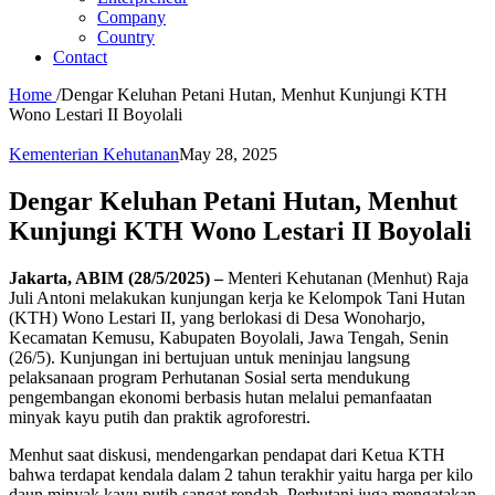
Company
Country
Contact
Home
/
Dengar Keluhan Petani Hutan, Menhut Kunjungi KTH
Wono Lestari II Boyolali
Kementerian Kehutanan
May 28, 2025
Dengar Keluhan Petani Hutan, Menhut
Kunjungi KTH Wono Lestari II Boyolali
Jakarta, ABIM (28/5/2025) –
Menteri Kehutanan (Menhut) Raja
Juli Antoni melakukan kunjungan kerja ke Kelompok Tani Hutan
(KTH) Wono Lestari II, yang berlokasi di Desa Wonoharjo,
Kecamatan Kemusu, Kabupaten Boyolali, Jawa Tengah, Senin
(26/5). Kunjungan ini bertujuan untuk meninjau langsung
pelaksanaan program Perhutanan Sosial serta mendukung
pengembangan ekonomi berbasis hutan melalui pemanfaatan
minyak kayu putih dan praktik agroforestri.
Menhut saat diskusi, mendengarkan pendapat dari Ketua KTH
bahwa terdapat kendala dalam 2 tahun terakhir yaitu harga per kilo
daun minyak kayu putih sangat rendah. Perhutani juga mengatakan