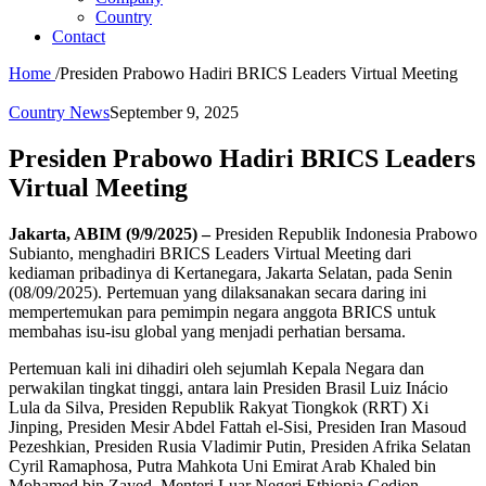
Country
Contact
Home
/
Presiden Prabowo Hadiri BRICS Leaders Virtual Meeting
Country News
September 9, 2025
Presiden Prabowo Hadiri BRICS Leaders
Virtual Meeting
Jakarta, ABIM (9/9/2025) –
Presiden Republik Indonesia Prabowo
Subianto, menghadiri BRICS Leaders Virtual Meeting dari
kediaman pribadinya di Kertanegara, Jakarta Selatan, pada Senin
(08/09/2025). Pertemuan yang dilaksanakan secara daring ini
mempertemukan para pemimpin negara anggota BRICS untuk
membahas isu-isu global yang menjadi perhatian bersama.
Pertemuan kali ini dihadiri oleh sejumlah Kepala Negara dan
perwakilan tingkat tinggi, antara lain Presiden Brasil Luiz Inácio
Lula da Silva, Presiden Republik Rakyat Tiongkok (RRT) Xi
Jinping, Presiden Mesir Abdel Fattah el-Sisi, Presiden Iran Masoud
Pezeshkian, Presiden Rusia Vladimir Putin, Presiden Afrika Selatan
Cyril Ramaphosa, Putra Mahkota Uni Emirat Arab Khaled bin
Mohamed bin Zayed, Menteri Luar Negeri Ethiopia Gedion