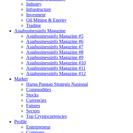
Industry
Infrastructure
Invesment
Oil,Mining & Energy
Trading
Asiabusinessinfo Magazine
Asiabusinessinfo Magazine #5
Asiabusinessinfo Magazine #6
Asiabusinessinfo Magazine #7
Asiabusinessinfo Magazine #8
Asiabusinessinfo Magazine #9
Asiabusinessinfo Magazine #10
Asiabusinessinfo Magazine #11
Asiabusinessinfo Magazine #12
Market
Harga Pangan Strategis Nasional
Commodities
Stocks
Currencies
Futures
Sectors
Top Cryptocurrencies
Profile
Enterpreneur
Company