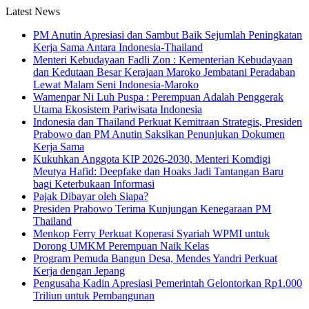
Latest News
PM Anutin Apresiasi dan Sambut Baik Sejumlah Peningkatan
Kerja Sama Antara Indonesia-Thailand
Menteri Kebudayaan Fadli Zon : Kementerian Kebudayaan
dan Kedutaan Besar Kerajaan Maroko Jembatani Peradaban
Lewat Malam Seni Indonesia-Maroko
Wamenpar Ni Luh Puspa : Perempuan Adalah Penggerak
Utama Ekosistem Pariwisata Indonesia
Indonesia dan Thailand Perkuat Kemitraan Strategis, Presiden
Prabowo dan PM Anutin Saksikan Penunjukan Dokumen
Kerja Sama
Kukuhkan Anggota KIP 2026-2030, Menteri Komdigi
Meutya Hafid: Deepfake dan Hoaks Jadi Tantangan Baru
bagi Keterbukaan Informasi
Pajak Dibayar oleh Siapa?
Presiden Prabowo Terima Kunjungan Kenegaraan PM
Thailand
Menkop Ferry Perkuat Koperasi Syariah WPMI untuk
Dorong UMKM Perempuan Naik Kelas
Program Pemuda Bangun Desa, Mendes Yandri Perkuat
Kerja dengan Jepang
Pengusaha Kadin Apresiasi Pemerintah Gelontorkan Rp1.000
Triliun untuk Pembangunan