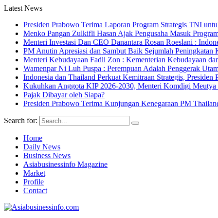
Latest News
Presiden Prabowo Terima Laporan Program Strategis TNI unt
Menko Pangan Zulkifli Hasan Ajak Pengusaha Masuk Program 
Menteri Investasi Dan CEO Danantara Rosan Roeslani : Indone
PM Anutin Apresiasi dan Sambut Baik Sejumlah Peningkatan K
Menteri Kebudayaan Fadli Zon : Kementerian Kebudayaan da
Wamenpar Ni Luh Puspa : Perempuan Adalah Penggerak Utama
Indonesia dan Thailand Perkuat Kemitraan Strategis, Presi
Kukuhkan Anggota KIP 2026-2030, Menteri Komdigi Meutya Ha
Pajak Dibayar oleh Siapa?
Presiden Prabowo Terima Kunjungan Kenegaraan PM Thailan
Search for:
Home
Daily News
Business News
Asiabusinessinfo Magazine
Market
Profile
Contact