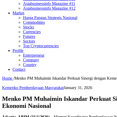
Asiabusinessinfo Magazine #11
Asiabusinessinfo Magazine #12
Market
Harga Pangan Strategis Nasional
Commodities
Stocks
Currencies
Futures
Sectors
Top Cryptocurrencies
Profile
Enterpreneur
Company
Country
Contact
Home
/
Menko PM Muhaimin Iskandar Perkuat Sinergi dengan Kement
Kemenko Pemberdayaan Masyarakat
January 31, 2026
Menko PM Muhaimin Iskandar Perkuat Sin
Ekonomi Nasional
Jakarta, ABIM (31/1/2026) –
Menteri Koordinator Pemberdayaan Ma