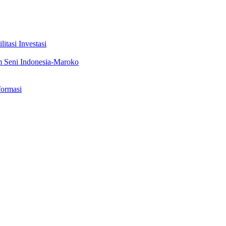
tasi Investasi
m Seni Indonesia-Maroko
formasi