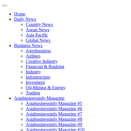
Home
Daily News
Country News
Asean News
Asia Pacific
Global News
Business News
Agrobusiness
Airlines
Creative Industry
Financial & Banking
Industry
Infrastructure
Invesment
Oil,Mining & Energy
Trading
Asiabusinessinfo Magazine
Asiabusinessinfo Magazine #5
Asiabusinessinfo Magazine #6
Asiabusinessinfo Magazine #7
Asiabusinessinfo Magazine #8
Asiabusinessinfo Magazine #9
Asiabusinessinfo Magazine #10