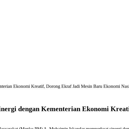
erian Ekonomi Kreatif, Dorong Ekraf Jadi Mesin Baru Ekonomi Nas
ergi dengan Kementerian Ekonomi Kreatif
syarakat (Menko PM) A. Muhaimin Iskandar memperkuat sinergi deng