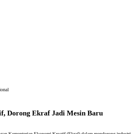
ional
, Dorong Ekraf Jadi Mesin Baru
an Kementerian Ekonomi Kreatif (Ekraf) dalam mendorong industri