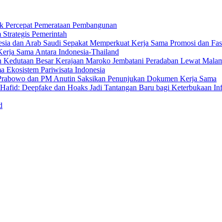
uk Percepat Pemerataan Pembangunan
Strategis Pemerintah
sia dan Arab Saudi Sepakat Memperkuat Kerja Sama Promosi dan Fasili
erja Sama Antara Indonesia-Thailand
n Kedutaan Besar Kerajaan Maroko Jembatani Peradaban Lewat Mala
 Ekosistem Pariwisata Indonesia
den Prabowo dan PM Anutin Saksikan Penunjukan Dokumen Kerja Sama
fid: Deepfake dan Hoaks Jadi Tantangan Baru bagi Keterbukaan In
d