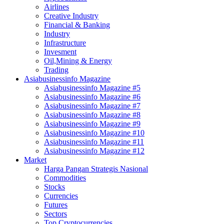
Airlines
Creative Industry
Financial & Banking
Industry
Infrastructure
Invesment
Oil,Mining & Energy
Trading
Asiabusinessinfo Magazine
Asiabusinessinfo Magazine #5
Asiabusinessinfo Magazine #6
Asiabusinessinfo Magazine #7
Asiabusinessinfo Magazine #8
Asiabusinessinfo Magazine #9
Asiabusinessinfo Magazine #10
Asiabusinessinfo Magazine #11
Asiabusinessinfo Magazine #12
Market
Harga Pangan Strategis Nasional
Commodities
Stocks
Currencies
Futures
Sectors
Top Cryptocurrencies