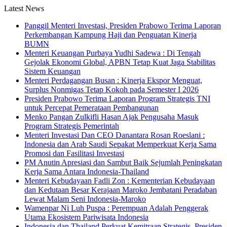
Latest News
Panggil Menteri Investasi, Presiden Prabowo Terima Laporan
Perkembangan Kampung Haji dan Penguatan Kinerja
BUMN
Menteri Keuangan Purbaya Yudhi Sadewa : Di Tengah
Gejolak Ekonomi Global, APBN Tetap Kuat Jaga Stabilitas
Sistem Keuangan
Menteri Perdagangan Busan : Kinerja Ekspor Menguat,
Surplus Nonmigas Tetap Kokoh pada Semester I 2026
Presiden Prabowo Terima Laporan Program Strategis TNI
untuk Percepat Pemerataan Pembangunan
Menko Pangan Zulkifli Hasan Ajak Pengusaha Masuk
Program Strategis Pemerintah
Menteri Investasi Dan CEO Danantara Rosan Roeslani :
Indonesia dan Arab Saudi Sepakat Memperkuat Kerja Sama
Promosi dan Fasilitasi Investasi
PM Anutin Apresiasi dan Sambut Baik Sejumlah Peningkatan
Kerja Sama Antara Indonesia-Thailand
Menteri Kebudayaan Fadli Zon : Kementerian Kebudayaan
dan Kedutaan Besar Kerajaan Maroko Jembatani Peradaban
Lewat Malam Seni Indonesia-Maroko
Wamenpar Ni Luh Puspa : Perempuan Adalah Penggerak
Utama Ekosistem Pariwisata Indonesia
Indonesia dan Thailand Perkuat Kemitraan Strategis, Presiden