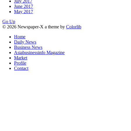
July 2017
June 2017
May 2017
Go Up
© 2026 Newspaper-X a theme by
Colorlib
Home
Daily News
Business News
Asiabusinessinfo Magazine
Market
Profile
Contact