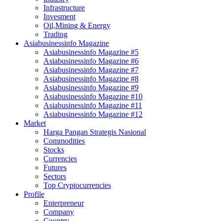
Infrastructure
Invesment
Oil,Mining & Energy
Trading
Asiabusinessinfo Magazine
Asiabusinessinfo Magazine #5
Asiabusinessinfo Magazine #6
Asiabusinessinfo Magazine #7
Asiabusinessinfo Magazine #8
Asiabusinessinfo Magazine #9
Asiabusinessinfo Magazine #10
Asiabusinessinfo Magazine #11
Asiabusinessinfo Magazine #12
Market
Harga Pangan Strategis Nasional
Commodities
Stocks
Currencies
Futures
Sectors
Top Cryptocurrencies
Profile
Enterpreneur
Company
Country