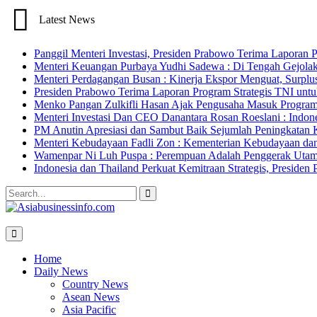
Latest News
Panggil Menteri Investasi, Presiden Prabowo Terima Lapor
Menteri Keuangan Purbaya Yudhi Sadewa : Di Tengah Gejolak
Menteri Perdagangan Busan : Kinerja Ekspor Menguat, Surpl
Presiden Prabowo Terima Laporan Program Strategis TNI unt
Menko Pangan Zulkifli Hasan Ajak Pengusaha Masuk Program 
Menteri Investasi Dan CEO Danantara Rosan Roeslani : Indone
PM Anutin Apresiasi dan Sambut Baik Sejumlah Peningkatan K
Menteri Kebudayaan Fadli Zon : Kementerian Kebudayaan da
Wamenpar Ni Luh Puspa : Perempuan Adalah Penggerak Utama
Indonesia dan Thailand Perkuat Kemitraan Strategis, Presi
Search
for:
Home
Daily News
Country News
Asean News
Asia Pacific