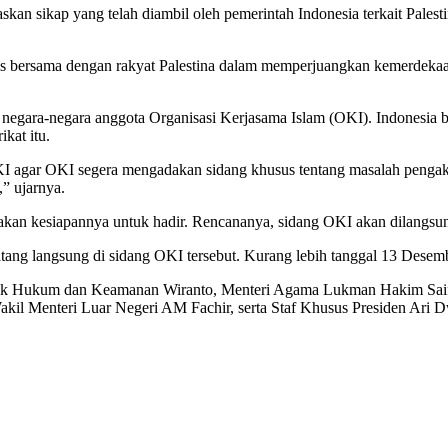
skan sikap yang telah diambil oleh pemerintah Indonesia terkait Pale
 terus bersama dengan rakyat Palestina dalam memperjuangkan kemerd
 negara-negara anggota Organisasi Kerjasama Islam (OKI). Indonesia
kat itu.
KI agar OKI segera mengadakan sidang khusus tentang masalah penga
” ujarnya.
akan kesiapannya untuk hadir. Rencananya, sidang OKI akan dilangsun
g langsung di sidang OKI tersebut. Kurang lebih tanggal 13 Desember 
itik Hukum dan Keamanan Wiranto, Menteri Agama Lukman Hakim Saifud
kil Menteri Luar Negeri AM Fachir, serta Staf Khusus Presiden Ari 