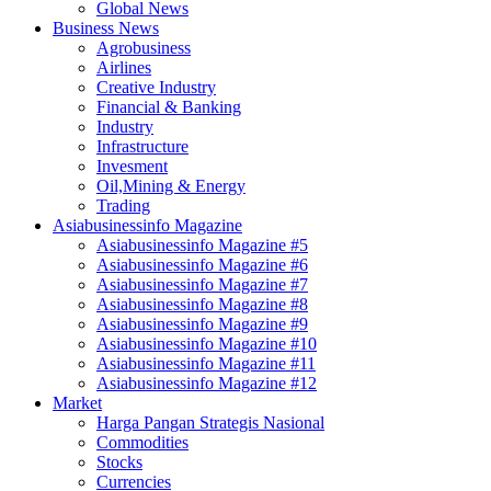
Global News
Business News
Agrobusiness
Airlines
Creative Industry
Financial & Banking
Industry
Infrastructure
Invesment
Oil,Mining & Energy
Trading
Asiabusinessinfo Magazine
Asiabusinessinfo Magazine #5
Asiabusinessinfo Magazine #6
Asiabusinessinfo Magazine #7
Asiabusinessinfo Magazine #8
Asiabusinessinfo Magazine #9
Asiabusinessinfo Magazine #10
Asiabusinessinfo Magazine #11
Asiabusinessinfo Magazine #12
Market
Harga Pangan Strategis Nasional
Commodities
Stocks
Currencies