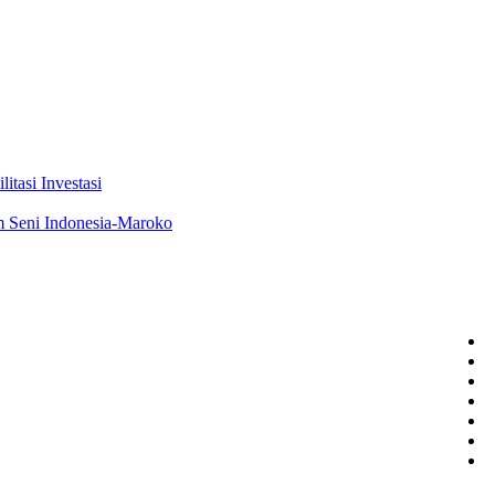
tasi Investasi
m Seni Indonesia-Maroko
D
B
A
M
M
P
C