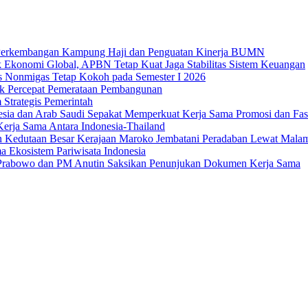
an Perkembangan Kampung Haji dan Penguatan Kinerja BUMN
 Ekonomi Global, APBN Tetap Kuat Jaga Stabilitas Sistem Keuangan
us Nonmigas Tetap Kokoh pada Semester I 2026
uk Percepat Pemerataan Pembangunan
Strategis Pemerintah
sia dan Arab Saudi Sepakat Memperkuat Kerja Sama Promosi dan Fasili
erja Sama Antara Indonesia-Thailand
n Kedutaan Besar Kerajaan Maroko Jembatani Peradaban Lewat Mala
 Ekosistem Pariwisata Indonesia
den Prabowo dan PM Anutin Saksikan Penunjukan Dokumen Kerja Sama