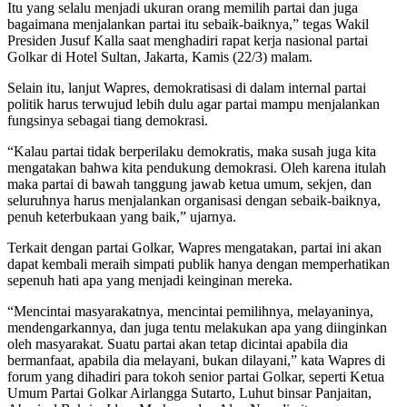
Itu yang selalu menjadi ukuran orang memilih partai dan juga
bagaimana menjalankan partai itu sebaik-baiknya,” tegas Wakil
Presiden Jusuf Kalla saat menghadiri rapat kerja nasional partai
Golkar di Hotel Sultan, Jakarta, Kamis (22/3) malam.
Selain itu, lanjut Wapres, demokratisasi di dalam internal partai
politik harus terwujud lebih dulu agar partai mampu menjalankan
fungsinya sebagai tiang demokrasi.
“Kalau partai tidak berperilaku demokratis, maka susah juga kita
mengatakan bahwa kita pendukung demokrasi. Oleh karena itulah
maka partai di bawah tanggung jawab ketua umum, sekjen, dan
seluruhnya harus menjalankan organisasi dengan sebaik-baiknya,
penuh keterbukaan yang baik,” ujarnya.
Terkait dengan partai Golkar, Wapres mengatakan, partai ini akan
dapat kembali meraih simpati publik hanya dengan memperhatikan
sepenuh hati apa yang menjadi keinginan mereka.
“Mencintai masyarakatnya, mencintai pemilihnya, melayaninya,
mendengarkannya, dan juga tentu melakukan apa yang diinginkan
oleh masyarakat. Suatu partai akan tetap dicintai apabila dia
bermanfaat, apabila dia melayani, bukan dilayani,” kata Wapres di
forum yang dihadiri para tokoh senior partai Golkar, seperti Ketua
Umum Partai Golkar Airlangga Sutarto, Luhut binsar Panjaitan,