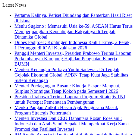
Latest News
Pertama Kalinya, Periset Diundang dan Pamerkan Hasil Riset
di Istana
Menlu Sugiono : Memasuki Usia ke-59, ASEAN Harus Terus
Memperjuangkan Kepentingan Rakyatnya di Tengah
Dinamika Global
Dubes Fadjroel : Kontingen Indonesia Raih 1 Emas, 2 Perak,
1 Perunggu di IOAI Kazakhstan 2026
Panggil Menteri Investasi, Presiden Prabowo Terima Laporan
Perkembangan Kampung Haji dan Penguatan Kinerja
BUMN
Menteri Keuangan Purbaya Yudhi Sadewa : Di Tengah
Gejolak Ekonomi Global, APBN Tetap Kuat Jaga Stabilitas
Sistem Keuangan
Menteri Perdagangan Busan : Kinerja Ekspor Menguat,
Surplus Nonmigas Tetap Kokoh pada Semester I 2026
Presiden Prabowo Terima Laporan Program Strategis TNI
untuk Percepat Pemerataan Pembangunan
Menko Pangan Zulkifli Hasan Ajak Pengusaha Masuk
Program Strategis Pemerintah
Menteri Investasi Dan CEO Danantara Rosan Roeslani :
Indonesia dan Arab Saudi Sepakat Memperkuat Kerja Sama
Promosi dan Fasilitasi Investasi
PM Anutin Apresiasi dan Sambut Baik Sejumlah Peningkatan