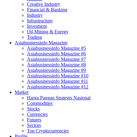
Creative Industry
Financial & Banking
Industry
Infrastructure
Invesment
Oil,Mining & Energy
Trading
Asiabusinessinfo Magazine
Asiabusinessinfo Magazine #5
Asiabusinessinfo Magazine #6
Asiabusinessinfo Magazine #7
Asiabusinessinfo Magazine #8
Asiabusinessinfo Magazine #9
Asiabusinessinfo Magazine #10
Asiabusinessinfo Magazine #11
Asiabusinessinfo Magazine #12
Market
Harga Pangan Strategis Nasional
Commodities
Stocks
Currencies
Futures
Sectors
Top Cryptocurrencies
Profile