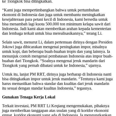
ke Tiongkok bisa ditingkatkan.
“Kami juga mempertimbangkan bahwa untuk pertumbuhan
ekonomi di Indonesia dan juga untuk membantu meningkatkan
kesejahteraan para petani kecil di Indonesia, kami bersedia untuk
bisa menambah lagi kuota 500.000 ton minimum kelapa sawit dari
Indonesia. Jadi kami akan memberikan arahan kepada kementerian
dan lembaga terkait untuk bisa merealisasikannya,” terang Li.
Selain sawit, menurut Li, dalam pertemuan dirinya dengan Presiden
Jokowi juga dibicarakan mengenai peningkatan impor, misalnya
untuk kopi, dan beberapa buah-buahan tropis dan yang lainnya. Ia
menunjuk contoh mengenai pembatasan Indonesia atas impor buah-
buahan dari Tiongkok. “Soalnya mengenai jeruk mandarin dari
Tiongkok yang pernah dibatasi untuk ke Indonesia,” ujarnya.
Untuk itu, lanjut PM RRT, dirinya juga berharap di Indonesia nanti
bisa ditingkatkan impor untuk jeruk mandarin. “Tentunya kami juga
harus memastikan bahwa standar dan kualitas dari jeruk mandarin
itu sesuai dengan standar kualitas Indonesia,” tegasnya.
Gunakan Tenaga Kerja Lokal
Terkait investasi, PM RRT Li Keqiang mengemukakan, pihaknya
juga memberikan tanggapan atas usulan yang di koridor ekonomi
empat, koridor ekonomi yang ada di Indonesia. Ia mengungkapkan,