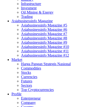
Infrastructure
Invesment
Oil,Mining & Energy
Trading
Asiabusinessinfo Magazine
Asiabusinessinfo Magazine #5
Asiabusinessinfo Magazine #6
Asiabusinessinfo Magazine #7
Asiabusinessinfo Magazine #8
Asiabusinessinfo Magazine #9
Asiabusinessinfo Magazine #10
Asiabusinessinfo Magazine #11
Asiabusinessinfo Magazine #12
Market
Harga Pangan Strategis Nasional
Commodities
Stocks
Currencies
Futures
Sectors
Top Cryptocurrencies
Profile
Enterpreneur
Company
Country