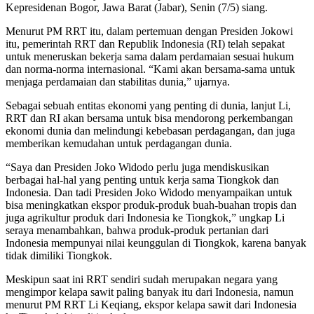
Kepresidenan Bogor, Jawa Barat (Jabar), Senin (7/5) siang.
Menurut PM RRT itu, dalam pertemuan dengan Presiden Jokowi
itu, pemerintah RRT dan Republik Indonesia (RI) telah sepakat
untuk meneruskan bekerja sama dalam perdamaian sesuai hukum
dan norma-norma internasional. “Kami akan bersama-sama untuk
menjaga perdamaian dan stabilitas dunia,” ujarnya.
Sebagai sebuah entitas ekonomi yang penting di dunia, lanjut Li,
RRT dan RI akan bersama untuk bisa mendorong perkembangan
ekonomi dunia dan melindungi kebebasan perdagangan, dan juga
memberikan kemudahan untuk perdagangan dunia.
“Saya dan Presiden Joko Widodo perlu juga mendiskusikan
berbagai hal-hal yang penting untuk kerja sama Tiongkok dan
Indonesia. Dan tadi Presiden Joko Widodo menyampaikan untuk
bisa meningkatkan ekspor produk-produk buah-buahan tropis dan
juga agrikultur produk dari Indonesia ke Tiongkok,” ungkap Li
seraya menambahkan, bahwa produk-produk pertanian dari
Indonesia mempunyai nilai keunggulan di Tiongkok, karena banyak
tidak dimiliki Tiongkok.
Meskipun saat ini RRT sendiri sudah merupakan negara yang
mengimpor kelapa sawit paling banyak itu dari Indonesia, namun
menurut PM RRT Li Keqiang, ekspor kelapa sawit dari Indonesia