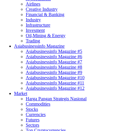
Airlines
Creative Industry
Financial & Banking
Industry
Infrastructure
Invesment
Oil,Mining & Energy
Trading
Asiabusinessinfo Magazine
Asiabusinessinfo Magazine #5
Asiabusinessinfo Magazine #6
Asiabusinessinfo Magazine #7
Asiabusinessinfo Magazine #8
Asiabusinessinfo Magazine #9
Asiabusinessinfo Magazine #10
Asiabusinessinfo Magazine #11
Asiabusinessinfo Magazine #12
Market
Harga Pangan Strategis Nasional
Commodities
Stocks
Currencies
Futures
Sectors
Top Cryptocurrencies