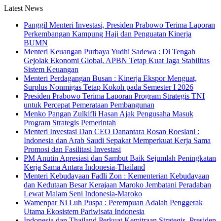
Latest News
Panggil Menteri Investasi, Presiden Prabowo Terima Laporan
Perkembangan Kampung Haji dan Penguatan Kinerja
BUMN
Menteri Keuangan Purbaya Yudhi Sadewa : Di Tengah
Gejolak Ekonomi Global, APBN Tetap Kuat Jaga Stabilitas
Sistem Keuangan
Menteri Perdagangan Busan : Kinerja Ekspor Menguat,
Surplus Nonmigas Tetap Kokoh pada Semester I 2026
Presiden Prabowo Terima Laporan Program Strategis TNI
untuk Percepat Pemerataan Pembangunan
Menko Pangan Zulkifli Hasan Ajak Pengusaha Masuk
Program Strategis Pemerintah
Menteri Investasi Dan CEO Danantara Rosan Roeslani :
Indonesia dan Arab Saudi Sepakat Memperkuat Kerja Sama
Promosi dan Fasilitasi Investasi
PM Anutin Apresiasi dan Sambut Baik Sejumlah Peningkatan
Kerja Sama Antara Indonesia-Thailand
Menteri Kebudayaan Fadli Zon : Kementerian Kebudayaan
dan Kedutaan Besar Kerajaan Maroko Jembatani Peradaban
Lewat Malam Seni Indonesia-Maroko
Wamenpar Ni Luh Puspa : Perempuan Adalah Penggerak
Utama Ekosistem Pariwisata Indonesia
Indonesia dan Thailand Perkuat Kemitraan Strategis, Presiden