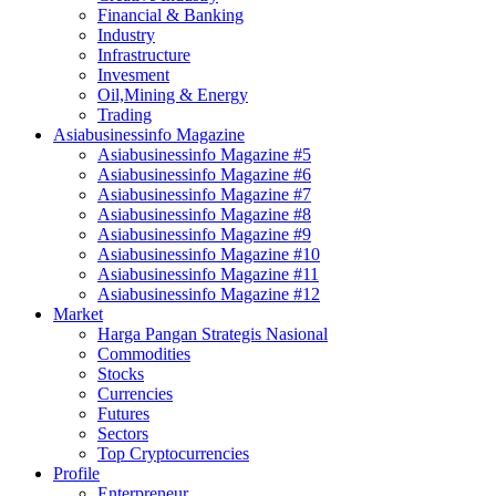
Financial & Banking
Industry
Infrastructure
Invesment
Oil,Mining & Energy
Trading
Asiabusinessinfo Magazine
Asiabusinessinfo Magazine #5
Asiabusinessinfo Magazine #6
Asiabusinessinfo Magazine #7
Asiabusinessinfo Magazine #8
Asiabusinessinfo Magazine #9
Asiabusinessinfo Magazine #10
Asiabusinessinfo Magazine #11
Asiabusinessinfo Magazine #12
Market
Harga Pangan Strategis Nasional
Commodities
Stocks
Currencies
Futures
Sectors
Top Cryptocurrencies
Profile
Enterpreneur