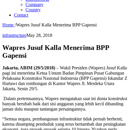
Company
Country
Contact
Home
/
Wapres Jusuf Kalla Menerima BPP Gapensi
infrastructure
May 28, 2018
Wapres Jusuf Kalla Menerima BPP
Gapensi
Jakarta, ABIM (29/5/2018)
– Wakil Presiden (Wapres) Jusuf Kalla
pagi ini menerima Ketua Umum Badan Pimpinan Pusat Gabungan
Pelaksana Konstruksi Nasional Indonesia (BPP Gapensi) Iskandar Z
Hartawi dan rombongan di Kantor Wapres Jl. Merdeka Utara
Jakarta, Senin 29/5.
Dalam pertemuannya, Wapres mengatakan saat ini dunia konstruksi
banyak berubah baik dari sisi anggaran yang lebih kecil dibanding
jaman dulu maupun tantangan persaingannya.
“Semua negara, pembangunan infrastruktur tidak pernah berhenti,
karena disamping penduduk yang terus bertambah dan peningkatan
ekonomi, juga proyek-proyek selama 10 hingga 20 tahun perlu