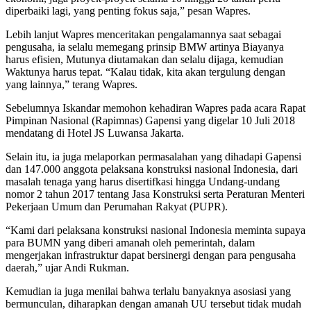
diperbaiki lagi, yang penting fokus saja,” pesan Wapres.
Lebih lanjut Wapres menceritakan pengalamannya saat sebagai
pengusaha, ia selalu memegang prinsip BMW artinya Biayanya
harus efisien, Mutunya diutamakan dan selalu dijaga, kemudian
Waktunya harus tepat. “Kalau tidak, kita akan tergulung dengan
yang lainnya,” terang Wapres.
Sebelumnya Iskandar memohon kehadiran Wapres pada acara Rapat
Pimpinan Nasional (Rapimnas) Gapensi yang digelar 10 Juli 2018
mendatang di Hotel JS Luwansa Jakarta.
Selain itu, ia juga melaporkan permasalahan yang dihadapi Gapensi
dan 147.000 anggota pelaksana konstruksi nasional Indonesia, dari
masalah tenaga yang harus disertifkasi hingga Undang-undang
nomor 2 tahun 2017 tentang Jasa Konstruksi serta Peraturan Menteri
Pekerjaan Umum dan Perumahan Rakyat (PUPR).
“Kami dari pelaksana konstruksi nasional Indonesia meminta supaya
para BUMN yang diberi amanah oleh pemerintah, dalam
mengerjakan infrastruktur dapat bersinergi dengan para pengusaha
daerah,” ujar Andi Rukman.
Kemudian ia juga menilai bahwa terlalu banyaknya asosiasi yang
bermunculan, diharapkan dengan amanah UU tersebut tidak mudah