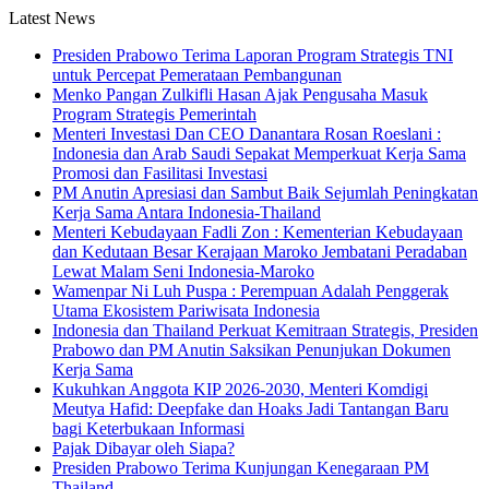
Latest News
Presiden Prabowo Terima Laporan Program Strategis TNI
untuk Percepat Pemerataan Pembangunan
Menko Pangan Zulkifli Hasan Ajak Pengusaha Masuk
Program Strategis Pemerintah
Menteri Investasi Dan CEO Danantara Rosan Roeslani :
Indonesia dan Arab Saudi Sepakat Memperkuat Kerja Sama
Promosi dan Fasilitasi Investasi
PM Anutin Apresiasi dan Sambut Baik Sejumlah Peningkatan
Kerja Sama Antara Indonesia-Thailand
Menteri Kebudayaan Fadli Zon : Kementerian Kebudayaan
dan Kedutaan Besar Kerajaan Maroko Jembatani Peradaban
Lewat Malam Seni Indonesia-Maroko
Wamenpar Ni Luh Puspa : Perempuan Adalah Penggerak
Utama Ekosistem Pariwisata Indonesia
Indonesia dan Thailand Perkuat Kemitraan Strategis, Presiden
Prabowo dan PM Anutin Saksikan Penunjukan Dokumen
Kerja Sama
Kukuhkan Anggota KIP 2026-2030, Menteri Komdigi
Meutya Hafid: Deepfake dan Hoaks Jadi Tantangan Baru
bagi Keterbukaan Informasi
Pajak Dibayar oleh Siapa?
Presiden Prabowo Terima Kunjungan Kenegaraan PM
Thailand