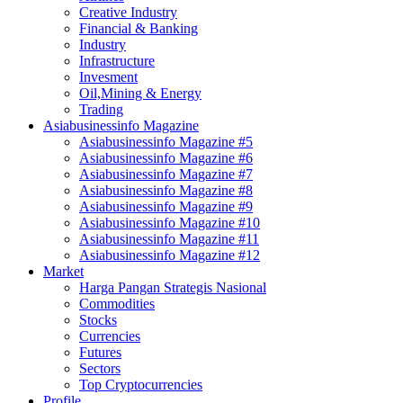
Creative Industry
Financial & Banking
Industry
Infrastructure
Invesment
Oil,Mining & Energy
Trading
Asiabusinessinfo Magazine
Asiabusinessinfo Magazine #5
Asiabusinessinfo Magazine #6
Asiabusinessinfo Magazine #7
Asiabusinessinfo Magazine #8
Asiabusinessinfo Magazine #9
Asiabusinessinfo Magazine #10
Asiabusinessinfo Magazine #11
Asiabusinessinfo Magazine #12
Market
Harga Pangan Strategis Nasional
Commodities
Stocks
Currencies
Futures
Sectors
Top Cryptocurrencies
Profile