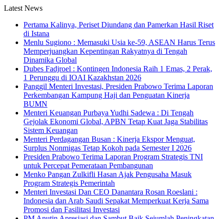
Latest News
Pertama Kalinya, Periset Diundang dan Pamerkan Hasil Riset
di Istana
Menlu Sugiono : Memasuki Usia ke-59, ASEAN Harus Terus
Memperjuangkan Kepentingan Rakyatnya di Tengah
Dinamika Global
Dubes Fadjroel : Kontingen Indonesia Raih 1 Emas, 2 Perak,
1 Perunggu di IOAI Kazakhstan 2026
Panggil Menteri Investasi, Presiden Prabowo Terima Laporan
Perkembangan Kampung Haji dan Penguatan Kinerja
BUMN
Menteri Keuangan Purbaya Yudhi Sadewa : Di Tengah
Gejolak Ekonomi Global, APBN Tetap Kuat Jaga Stabilitas
Sistem Keuangan
Menteri Perdagangan Busan : Kinerja Ekspor Menguat,
Surplus Nonmigas Tetap Kokoh pada Semester I 2026
Presiden Prabowo Terima Laporan Program Strategis TNI
untuk Percepat Pemerataan Pembangunan
Menko Pangan Zulkifli Hasan Ajak Pengusaha Masuk
Program Strategis Pemerintah
Menteri Investasi Dan CEO Danantara Rosan Roeslani :
Indonesia dan Arab Saudi Sepakat Memperkuat Kerja Sama
Promosi dan Fasilitasi Investasi
PM Anutin Apresiasi dan Sambut Baik Sejumlah Peningkatan