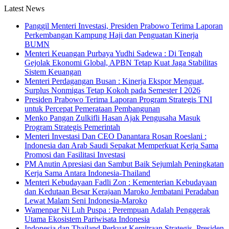
Latest News
Panggil Menteri Investasi, Presiden Prabowo Terima Laporan
Perkembangan Kampung Haji dan Penguatan Kinerja
BUMN
Menteri Keuangan Purbaya Yudhi Sadewa : Di Tengah
Gejolak Ekonomi Global, APBN Tetap Kuat Jaga Stabilitas
Sistem Keuangan
Menteri Perdagangan Busan : Kinerja Ekspor Menguat,
Surplus Nonmigas Tetap Kokoh pada Semester I 2026
Presiden Prabowo Terima Laporan Program Strategis TNI
untuk Percepat Pemerataan Pembangunan
Menko Pangan Zulkifli Hasan Ajak Pengusaha Masuk
Program Strategis Pemerintah
Menteri Investasi Dan CEO Danantara Rosan Roeslani :
Indonesia dan Arab Saudi Sepakat Memperkuat Kerja Sama
Promosi dan Fasilitasi Investasi
PM Anutin Apresiasi dan Sambut Baik Sejumlah Peningkatan
Kerja Sama Antara Indonesia-Thailand
Menteri Kebudayaan Fadli Zon : Kementerian Kebudayaan
dan Kedutaan Besar Kerajaan Maroko Jembatani Peradaban
Lewat Malam Seni Indonesia-Maroko
Wamenpar Ni Luh Puspa : Perempuan Adalah Penggerak
Utama Ekosistem Pariwisata Indonesia
Indonesia dan Thailand Perkuat Kemitraan Strategis, Presiden