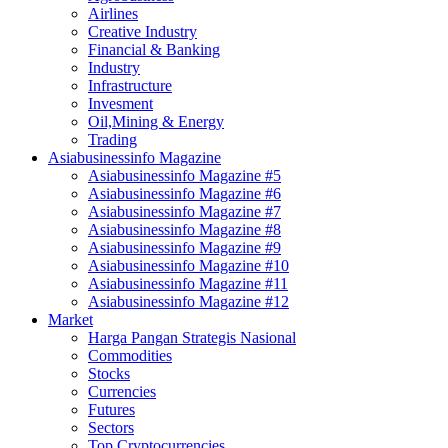
Airlines
Creative Industry
Financial & Banking
Industry
Infrastructure
Invesment
Oil,Mining & Energy
Trading
Asiabusinessinfo Magazine
Asiabusinessinfo Magazine #5
Asiabusinessinfo Magazine #6
Asiabusinessinfo Magazine #7
Asiabusinessinfo Magazine #8
Asiabusinessinfo Magazine #9
Asiabusinessinfo Magazine #10
Asiabusinessinfo Magazine #11
Asiabusinessinfo Magazine #12
Market
Harga Pangan Strategis Nasional
Commodities
Stocks
Currencies
Futures
Sectors
Top Cryptocurrencies