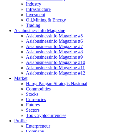
Industry
Infrastructure
Invesment
Oil,Mining & Energy
Trading
Asiabusinessinfo Magazine
Asiabusinessinfo Magazine #5
Asiabusinessinfo Magazine #6
Asiabusinessinfo Magazine #7
Asiabusinessinfo Magazine #8
Asiabusinessinfo Magazine #9
Asiabusinessinfo Magazine #10
Asiabusinessinfo Magazine #11
Asiabusinessinfo Magazine #12
Market
Harga Pangan Strategis Nasional
Commodities
Stocks
Currencies
Futures
Sectors
Top Cryptocurrencies
Profile
Enterpreneur
Company