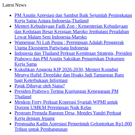
Latest News
PM Anutin Apresiasi dan Sambut Baik Sejumlah Peningkatan
Kerja Sama Antara Indonesia-Thailand
Menteri Kebudayaan Fadli Zon : Kementerian Kebudayaan
dan Kedutaan Besar Kerajaan Maroko Jembatani Peradaban
Lewat Malam Seni Indonesia-Maroko
Wamenpar Ni Luh Puspa : Perempuan Adalah Penggerak
Utama Ekosistem Pariwisata Indonesia
Indonesia dan Thailand Perkuat Kemitraan Strategis, Presiden
Prabowo dan PM Anutin Saksikan Penunjukan Dokumen
Kerja Sama
Kukuhkan Anggota KIP 2026-2030, Menteri Komdigi
Meutya Hafid: Deepfake dan Hoaks Jadi Tantangan Baru
bagi Keterbukaan Informasi
Pajak Dibayar oleh Siapa?
Presiden Prabowo Terima Kunjungan Kenegaraan PM
Thailand
Menkop Ferry Perkuat Koperasi Syariah WPMI untuk
Dorong UMKM Perempuan Naik Kelas
Program Pemuda Bangun Desa, Mendes Yandri Perkuat
Kerja dengan Jepang
Pengusaha Kadin Apresiasi Pemerintah Gelontorkan Rp1.000
Triliun untuk Pembangunan