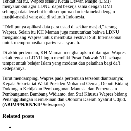
Terkait hal itu, Wapres selaku Ketua Dewan Masjid (DMI)
menyarankan agar LDNU dapat bekerja sama dengan DMI
sehingga data tersebut lebih sempurna dan terkoneksi dengan
masjid-masjid yang ada di seluruh Indonesia.
“DMI punya aplikasi data para ustad di sekitar masjid,” terang
Wapres. Selain itu KH Maman juga menuturkan bahwa LDNU
mengundang Wapres untuk membuka Festival Sufi Internasional
untuk mempromosikan pariwisata syariah.
Di akhir pertemuan, KH Maman mengharapkan dukungan Wapres
tekait rencana LDNU ingin memiliki Pusat Dakwah NU, sebagai
tempat untuk belajar Islam yang moderat dan pelatihan bagi da’i
kedepannya.
Turut mendampingi Wapres pada pertemuan tersebut diantaranya;
Kepala Sekretariat Wakil Presiden Mohamad Oemar, Deputi Bidang
Dukungan Kebijakan Pembangunan Manusia dan Pemerataan
Pembangunan Bambang Widianto, dan Staf Khusus Wapres bidang
Penanggulangan Kemiskinan dan Otonomi Daerah Syahrul Udjud.
(ABIM/PN/RN/KIP Setwapres)
Related posts