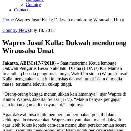
Country
Contact
Home
/
Wapres Jusuf Kalla: Dakwah mendorong Wirausaha Umat
Country News
July 18, 2018
Wapres Jusuf Kalla: Dakwah mendorong
Wirausaha Umat
Jakarta, ABIM (17/7/2018)
– Saat menerima Ketua lembaga
Dakwah Pengurus Besar Nahdlatul Ulama (LDNU) KH Maman
Imanulhaq beserta pengurus lainnya, Wakil Presiden (Wapres) Jusuf
Kalla mengatakan saat ini intensitas dakwah umat Islam di media
massa, terutama televisi, cukup tinggi.
“Orang-orang bangga menunjukkan keislamannya,” ujar Wapres di
Kantor Wapres, Jakarta, Selasa (17/7). “Makin banyak pengajian
atau kajian agama di masyarakat,” lanjutnya.
Agar dakwah bisa lebih memberikan perubahan positif dalam
kehidupan bermasyarakat, Wapres menyarankan, materi dakwah
agar lebih fokus kepada cara-cara memajukan perekonomian secara
Islami, sehingga mendorong umat Islam untuk berwirausaha yang