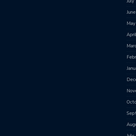
July
Jun
May
Apri
Mar
Feb
Janu
Dec
Nov
Oct
Sep
Aug
July