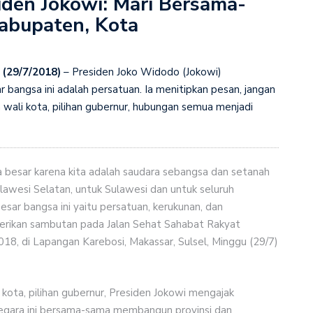
iden Jokowi: Mari Bersama-
abupaten, Kota
Koperasi Syariah WPMI untuk Dorong UMKM Perempuan
Desa, Mendes Yandri Perkuat Kerja dengan Jepang
 (29/7/2018)
– Presiden Joko Widodo (Jokowi)
bangsa ini adalah persatuan. Ia menitipkan pesan, jangan
si Pemerintah Gelontorkan Rp1.000 Triliun untuk
an wali kota, pilihan gubernur, hubungan semua menjadi
a besar karena kita adalah saudara sebangsa dan setanah
Sulawesi Selatan, untuk Sulawesi dan untuk seluruh
esar bangsa ini yaitu persatuan, kerukunan, dan
erikan sambutan pada Jalan Sehat Sahabat Rakyat
8, di Lapangan Karebosi, Makassar, Sulsel, Minggu (29/7)
i kota, pilihan gubernur, Presiden Jokowi mengajak
gara ini bersama-sama membangun provinsi dan