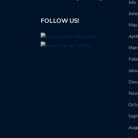
July
Jun
FOLLOW US!
May
Apri
Mar
Feb
Janu
Dec
Nov
Oct
Sep
Aug