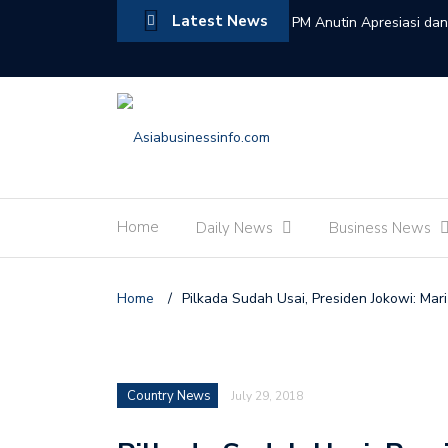
Latest News
PM Anutin Apresiasi da
Indonesia-Thailand
Menteri Kebudayaan Fad
Kerajaan Maroko Jembat
Wamenpar Ni Luh Puspa
Pariwisata Indonesia
Home
Daily News
Business News
Indonesia dan Thailand 
Anutin Saksikan Penun
Home
/
Pilkada Sudah Usai, Presiden Jokowi: Ma
Kukuhkan Anggota KIP 2
Hoaks Jadi Tantangan B
Pajak Dibayar oleh Siap
Country News
July 29, 2018
Presiden Prabowo Teri