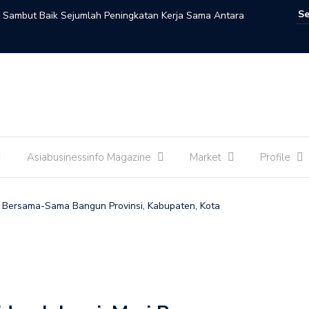
n Sambut Baik Sejumlah Peningkatan Kerja Sama Antara
li Zon : Kementerian Kebudayaan dan Kedutaan Besar
ani Peradaban Lewat Malam Seni Indonesia-Maroko
 : Perempuan Adalah Penggerak Utama Ekosistem
Asiabusinessinfo Magazine
Market
Profile
Perkuat Kemitraan Strategis, Presiden Prabowo dan PM
jukan Dokumen Kerja Sama
ri Bersama-Sama Bangun Provinsi, Kabupaten, Kota
026-2030, Menteri Komdigi Meutya Hafid: Deepfake dan
aru bagi Keterbukaan Informasi
a?
ma Kunjungan Kenegaraan PM Thailand