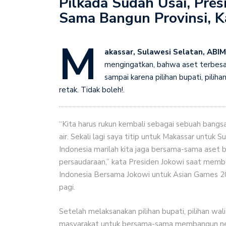
Pilkada Sudah Usai, Pres
Sama Bangun Provinsi, K
Menkop Ferry Perkuat 
Naik Kelas
M
Program Pemuda Bangun 
akassar, Sulawesi Selatan, ABIM
mengingatkan, bahwa aset terbesar 
Pengusaha Kadin Apresia
sampai karena pilihan bupati, pilih
Pembangunan
retak. Tidak boleh!.
“Kita harus rukun kembali sebagai sebuah bangs
air. Sekali lagi saya titip untuk Makassar untuk 
Indonesia marilah kita jaga bersama-sama aset b
persaudaraan,” kata Presiden Jokowi saat memb
Indonesia Bersama Jokowi untuk Asian Games 201
pagi.
Setelah melaksanakan pilihan bupati, pilihan wal
masyarakat untuk bersama-sama membangun ne