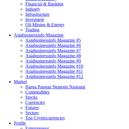
Financial & Banking
Industry
Infrastructure
Invesment
Oil,Mining & Energy
Trading
Asiabusinessinfo Magazine
Asiabusinessinfo Magazine #5
Asiabusinessinfo Magazine #6
Asiabusinessinfo Magazine #7
Asiabusinessinfo Magazine #8
Asiabusinessinfo Magazine #9
Asiabusinessinfo Magazine #10
Asiabusinessinfo Magazine #11
Asiabusinessinfo Magazine #12
Market
Harga Pangan Strategis Nasional
Commodities
Stocks
Currencies
Futures
Sectors
Top Cryptocurrencies
Profile
Enterpreneur