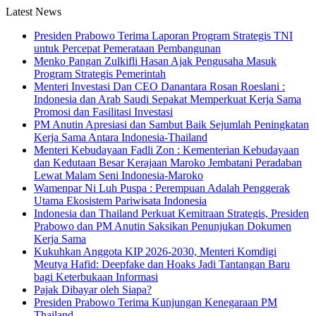
Latest News
Presiden Prabowo Terima Laporan Program Strategis TNI
untuk Percepat Pemerataan Pembangunan
Menko Pangan Zulkifli Hasan Ajak Pengusaha Masuk
Program Strategis Pemerintah
Menteri Investasi Dan CEO Danantara Rosan Roeslani :
Indonesia dan Arab Saudi Sepakat Memperkuat Kerja Sama
Promosi dan Fasilitasi Investasi
PM Anutin Apresiasi dan Sambut Baik Sejumlah Peningkatan
Kerja Sama Antara Indonesia-Thailand
Menteri Kebudayaan Fadli Zon : Kementerian Kebudayaan
dan Kedutaan Besar Kerajaan Maroko Jembatani Peradaban
Lewat Malam Seni Indonesia-Maroko
Wamenpar Ni Luh Puspa : Perempuan Adalah Penggerak
Utama Ekosistem Pariwisata Indonesia
Indonesia dan Thailand Perkuat Kemitraan Strategis, Presiden
Prabowo dan PM Anutin Saksikan Penunjukan Dokumen
Kerja Sama
Kukuhkan Anggota KIP 2026-2030, Menteri Komdigi
Meutya Hafid: Deepfake dan Hoaks Jadi Tantangan Baru
bagi Keterbukaan Informasi
Pajak Dibayar oleh Siapa?
Presiden Prabowo Terima Kunjungan Kenegaraan PM
Thailand