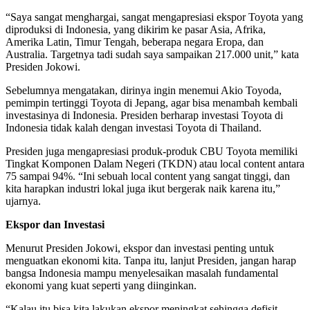
“Saya sangat menghargai, sangat mengapresiasi ekspor Toyota yang
diproduksi di Indonesia, yang dikirim ke pasar Asia, Afrika,
Amerika Latin, Timur Tengah, beberapa negara Eropa, dan
Australia. Targetnya tadi sudah saya sampaikan 217.000 unit,” kata
Presiden Jokowi.
Sebelumnya mengatakan, dirinya ingin menemui Akio Toyoda,
pemimpin tertinggi Toyota di Jepang, agar bisa menambah kembali
investasinya di Indonesia. Presiden berharap investasi Toyota di
Indonesia tidak kalah dengan investasi Toyota di Thailand.
Presiden juga mengapresiasi produk-produk CBU Toyota memiliki
Tingkat Komponen Dalam Negeri (TKDN) atau local content antara
75 sampai 94%. “Ini sebuah local content yang sangat tinggi, dan
kita harapkan industri lokal juga ikut bergerak naik karena itu,”
ujarnya.
Ekspor dan Investasi
Menurut Presiden Jokowi, ekspor dan investasi penting untuk
menguatkan ekonomi kita. Tanpa itu, lanjut Presiden, jangan harap
bangsa Indonesia mampu menyelesaikan masalah fundamental
ekonomi yang kuat seperti yang diinginkan.
“Kalau itu bisa kita lakukan ekspor meningkat sehingga defisit