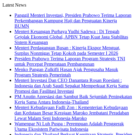
Latest News
Panggil Menteri Investasi, Presiden Prabowo Terima Laporan
Perkembangan Kampung Haji dan Penguatan Kinerja
BUMN
Menteri Keuangan Purbaya Yudhi Sadewa : Di Tengah
Gejolak Ekonomi Global, APBN Tetap Kuat Jaga Stabilitas
Sistem Keuangan
Menteri Perdagangan Busan : Kinerja Ekspor Menguat,
Surplus Nonmigas Tetap Kokoh pada Semester I 2026
Presiden Prabowo Terima Laporan Program Strategis TNI
untuk Percepat Pemerataan Pembangunan
Menko Pangan Zulkifli Hasan Ajak Pengusaha Masuk
Program Strategis Pemerintah
Menteri Investasi Dan CEO Danantara Rosan Roeslani :
Indonesia dan Arab Saudi Sepakat Memperkuat Kerja Sama
Promosi dan Fasilitasi Investasi
PM Anutin Apresiasi dan Sambut Baik Sejumlah Peningkatan
Kerja Sama Antara Indonesia-Thailand
Menteri Kebudayaan Fadli Zon : Kementerian Kebudayaan
dan Kedutaan Besar Kerajaan Maroko Jembatani Peradaban
Lewat Malam Seni Indonesia-Maroko
Wamenpar Ni Luh Puspa : Perempuan Adalah Penggerak
Utama Ekosistem Pariwisata Indonesia
Indonesia dan Thailand Perkuat Kemitraan Strategis, Presiden