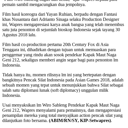
pemain sambil mengacungkan dua jempolnya.
Film hasil koreogra dari Yayan Ruhian, berpadu dengan Fantasi
khas Nusantara dari Adrianto Sinaga selaku Production Designer
ini, Wapres mengapresiasi karya anak bangsa yang telah menembus
satu juta penonton di sejumlah bioskop Indonesia sejak tayang 30
Agustus 2018 lalu.
Film hasil co-production pertama 20th Century Fox di Asia
Tenggara ini, dihadirkan dengan tujuan untuk memuaskan para
penggemar yang rindu akan sosok pendekar Kapak Maut Naga
Geni 212, sekaligus memberi angin segar bagi para penonton lm
Indonesia.
Tidak hanya itu, momen rilisnya lm ini yang bertepatan dengan
bangkitnya Pencak Silat Indonesia pada Asian Games 2018, adalah
sebuah momen yang tepat untuk menunjukkan bahwa Silat sebagai
salah satu diplomasi lunak (soft diplomacy) unggulan milik
Indonesia.
Usai menyaksikan lm Wiro Sableng Pendekar Kapak Maut Naga
Geni 212, Wapres menyalami para pemainnya, dan mengapresiasi
penampilan mereka yang total menyajikan action pencak silat yang
dilanjutkan foto bersama.
(ABIM/RN/SY, KIP-Setwapres)
.