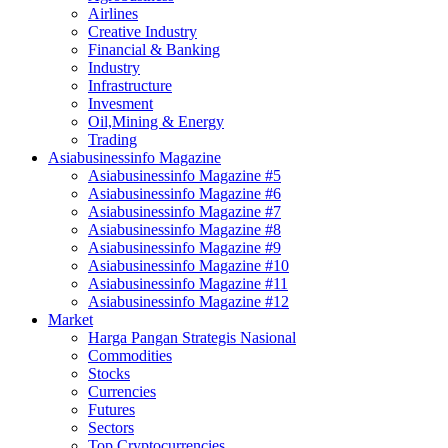
Airlines
Creative Industry
Financial & Banking
Industry
Infrastructure
Invesment
Oil,Mining & Energy
Trading
Asiabusinessinfo Magazine
Asiabusinessinfo Magazine #5
Asiabusinessinfo Magazine #6
Asiabusinessinfo Magazine #7
Asiabusinessinfo Magazine #8
Asiabusinessinfo Magazine #9
Asiabusinessinfo Magazine #10
Asiabusinessinfo Magazine #11
Asiabusinessinfo Magazine #12
Market
Harga Pangan Strategis Nasional
Commodities
Stocks
Currencies
Futures
Sectors
Top Cryptocurrencies