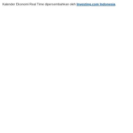
Kalender Ekonomi Real Time dipersembahkan oleh
Investing.com Indonesia
.
Leave a reply
Your email address will not be published. Required fields are
marked *
Like Us On Facebook