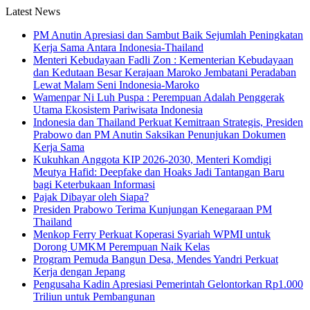
Latest News
PM Anutin Apresiasi dan Sambut Baik Sejumlah Peningkatan
Kerja Sama Antara Indonesia-Thailand
Menteri Kebudayaan Fadli Zon : Kementerian Kebudayaan
dan Kedutaan Besar Kerajaan Maroko Jembatani Peradaban
Lewat Malam Seni Indonesia-Maroko
Wamenpar Ni Luh Puspa : Perempuan Adalah Penggerak
Utama Ekosistem Pariwisata Indonesia
Indonesia dan Thailand Perkuat Kemitraan Strategis, Presiden
Prabowo dan PM Anutin Saksikan Penunjukan Dokumen
Kerja Sama
Kukuhkan Anggota KIP 2026-2030, Menteri Komdigi
Meutya Hafid: Deepfake dan Hoaks Jadi Tantangan Baru
bagi Keterbukaan Informasi
Pajak Dibayar oleh Siapa?
Presiden Prabowo Terima Kunjungan Kenegaraan PM
Thailand
Menkop Ferry Perkuat Koperasi Syariah WPMI untuk
Dorong UMKM Perempuan Naik Kelas
Program Pemuda Bangun Desa, Mendes Yandri Perkuat
Kerja dengan Jepang
Pengusaha Kadin Apresiasi Pemerintah Gelontorkan Rp1.000
Triliun untuk Pembangunan