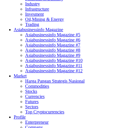
Industry
Infrastructure
Invesment
Oil,Mining & Energy
Trading
Asiabusinessinfo Magazine
Asiabusinessinfo Magazine #5
Asiabusinessinfo Magazine #6
Asiabusinessinfo Magazine #7
Asiabusinessinfo Magazine #8
Asiabusinessinfo Magazine #9
Asiabusinessinfo Magazine #10
Asiabusinessinfo Magazine #11
Asiabusinessinfo Magazine #12
Market
Harga Pangan Strategis Nasional
Commodities
Stocks
Currencies
Futures
Sectors
Top Cryptocurrencies
Profile
Enterpreneur
Company