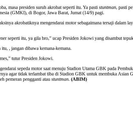
ba, masa presiden suruh akrobat seperti itu. Ya pasti
stuntman
, pasti 
ia (GMKI), di Bogor, Jawa Barat, Jumat (14/9) pagi.
 aksinya akrobatiknya mengendarai motor sebagaimana tersaji dalam lay
bener seperti itu, ya gila bro,” ucap Presiden Jokowi yang disambut t
a itu, , jangan dibawa kemana-kemana.
mes,” tutur Presiden Jokowi.
engendarai sepeda motor saat menuju Stadion Utama GBK pada Pembuk
tornya agar tidak terlambat tiba di Stadion GBK untuk membuka Asia
leh pemeran pengganti atau
stuntman.
(ABIM)