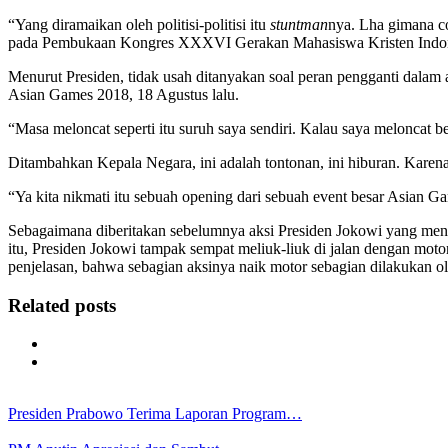
“Yang diramaikan oleh politisi-politisi itu
stuntman
nya. Lha gimana co
pada Pembukaan Kongres XXXVI Gerakan Mahasiswa Kristen Indones
Menurut Presiden, tidak usah ditanyakan soal peran pengganti dalam
Asian Games 2018, 18 Agustus lalu.
“Masa meloncat seperti itu suruh saya sendiri. Kalau saya meloncat 
Ditambahkan Kepala Negara, ini adalah tontonan, ini hiburan. Karen
“Ya kita nikmati itu sebuah opening dari sebuah event besar Asian Ga
Sebagaimana diberitakan sebelumnya aksi Presiden Jokowi yang m
itu, Presiden Jokowi tampak sempat meliuk-liuk di jalan dengan mo
penjelasan, bahwa sebagian aksinya naik motor sebagian dilakukan o
Related posts
Presiden Prabowo Terima Laporan Program…