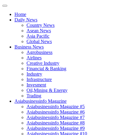
Home
Daily News
Country News
Asean News
Asia Pacific
Global News
Business News
Agrobusiness
Airlines
Creative Industry
Financial & Banking
Industry
Infrastructure
Invesment
Oil,Mining & Energy
Trading
Asiabusinessinfo Magazine
Asiabusinessinfo Magazine #5
Asiabusinessinfo Magazine #6
Asiabusinessinfo Magazine #7
Asiabusinessinfo Magazine #8
Asiabusinessinfo Magazine #9
Asiabusinessinfo Magazine #10