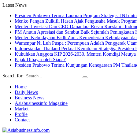
Latest News
Presiden Prabowo Terima Laporan Program Strategis TNI unt
Menko Pangan Zulkifli Hasan Ajak Pengusaha Masuk Program 
Menteri Investasi Dan CEO Danantara Rosan Roeslani : Indone
PM Anutin Apresiasi dan Sambut Baik Sejumlah Peningkatan K
Menteri Kebudayaan Fadli Zon : Kementerian Kebudayaan da
Wamenpar Ni Luh Puspa : Perempuan Adalah Penggerak Utama
Indonesia dan Thailand Perkuat Kemitraan Strategis, Presi
Kukuhkan Anggota KIP 2026-2030, Menteri Komdigi Meutya Ha
Pajak Dibayar oleh Siapa?
Presiden Prabowo Terima Kunjungan Kenegaraan PM Thailan
Search for:
Home
Daily News
Business News
Asiabusinessinfo Magazine
Market
Profile
Contact