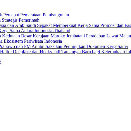
uk Percepat Pemerataan Pembangunan
Strategis Pemerintah
sia dan Arab Saudi Sepakat Memperkuat Kerja Sama Promosi dan Fasili
erja Sama Antara Indonesia-Thailand
n Kedutaan Besar Kerajaan Maroko Jembatani Peradaban Lewat Mala
 Ekosistem Pariwisata Indonesia
den Prabowo dan PM Anutin Saksikan Penunjukan Dokumen Kerja Sama
fid: Deepfake dan Hoaks Jadi Tantangan Baru bagi Keterbukaan In
d