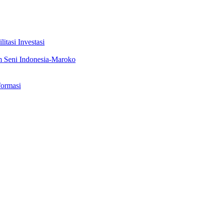
tasi Investasi
m Seni Indonesia-Maroko
formasi