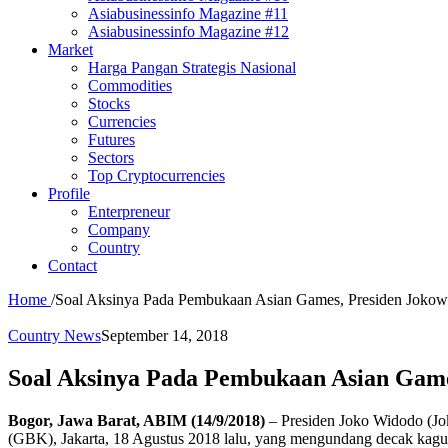
Asiabusinessinfo Magazine #11
Asiabusinessinfo Magazine #12
Market
Harga Pangan Strategis Nasional
Commodities
Stocks
Currencies
Futures
Sectors
Top Cryptocurrencies
Profile
Enterpreneur
Company
Country
Contact
Home
/
Soal Aksinya Pada Pembukaan Asian Games, Presiden Jokowi:
Country News
September 14, 2018
Soal Aksinya Pada Pembukaan Asian Games
Bogor, Jawa Barat, ABIM (14/9/2018)
– Presiden Joko Widodo (Jo
(GBK), Jakarta, 18 Agustus 2018 lalu, yang mengundang decak kagum 