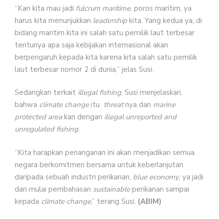
“Kan kita mau jadi
fulcrum maritime
, poros maritim, ya
harus kita menunjukkan
leadership
kita. Yang kedua ya, di
bidang maritim kita ini salah satu pemilik laut terbesar
tentunya apa saja kebijakan internasional akan
berpengaruh kepada kita karena kita salah satu pemilik
laut terbesar nomor 2 di dunia,” jelas Susi.
Sedangkan terkait
illegal fishing
, Susi menjelaskan,
bahwa
climate change
itu
threat
nya dan
marine
protected area
kan dengan
illegal unreported and
unregulated fishing
.
“Kita harapkan penanganan ini akan menjadikan semua
negara berkomitmen bersama untuk keberlanjutan
daripada sebuah industri perikanan,
blue economy
, ya jadi
dari mulai pembahasan
sustainable
perikanan sampai
kepada
climate change
,” terang Susi.
(ABIM)