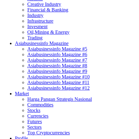
Creative Industry
Financial & Banking
Industry
Infrastructure
Invesment
Oil,Mining & Energy
Trading
Asiabusinessinfo Magazine
Asiabusinessinfo Magazine #5
Asiabusinessinfo Magazine #6
Asiabusinessinfo Magazine #7
Asiabusinessinfo Magazine #8
Asiabusinessinfo Magazine #9
Asiabusinessinfo Magazine #10
Asiabusinessinfo Magazine #11
Asiabusinessinfo Magazine #12
Market
Harga Pangan Strategis Nasional
Commodities
Stocks
Currencies
Futures
Sectors
Top Cryptocurrencies
Profile