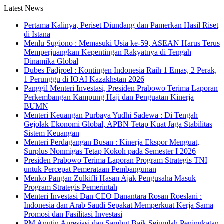
Latest News
Pertama Kalinya, Periset Diundang dan Pamerkan Hasil Riset
di Istana
Menlu Sugiono : Memasuki Usia ke-59, ASEAN Harus Terus
Memperjuangkan Kepentingan Rakyatnya di Tengah
Dinamika Global
Dubes Fadjroel : Kontingen Indonesia Raih 1 Emas, 2 Perak,
1 Perunggu di IOAI Kazakhstan 2026
Panggil Menteri Investasi, Presiden Prabowo Terima Laporan
Perkembangan Kampung Haji dan Penguatan Kinerja
BUMN
Menteri Keuangan Purbaya Yudhi Sadewa : Di Tengah
Gejolak Ekonomi Global, APBN Tetap Kuat Jaga Stabilitas
Sistem Keuangan
Menteri Perdagangan Busan : Kinerja Ekspor Menguat,
Surplus Nonmigas Tetap Kokoh pada Semester I 2026
Presiden Prabowo Terima Laporan Program Strategis TNI
untuk Percepat Pemerataan Pembangunan
Menko Pangan Zulkifli Hasan Ajak Pengusaha Masuk
Program Strategis Pemerintah
Menteri Investasi Dan CEO Danantara Rosan Roeslani :
Indonesia dan Arab Saudi Sepakat Memperkuat Kerja Sama
Promosi dan Fasilitasi Investasi
PM Anutin Apresiasi dan Sambut Baik Sejumlah Peningkatan