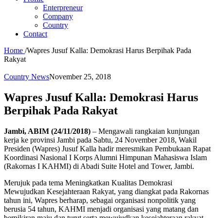
Enterpreneur
Company
Country
Contact
Home
/
Wapres Jusuf Kalla: Demokrasi Harus Berpihak Pada
Rakyat
Country News
November 25, 2018
Wapres Jusuf Kalla: Demokrasi Harus
Berpihak Pada Rakyat
Jambi, ABIM (24/11/2018)
– Mengawali rangkaian kunjungan
kerja ke provinsi Jambi pada Sabtu, 24 November 2018, Wakil
Presiden (Wapres) Jusuf Kalla hadir meresmikan Pembukaan Rapat
Koordinasi Nasional I Korps Alumni Himpunan Mahasiswa Islam
(Rakornas I KAHMI) di Abadi Suite Hotel and Tower, Jambi.
Merujuk pada tema Meningkatkan Kualitas Demokrasi
Mewujudkan Kesejahteraan Rakyat, yang diangkat pada Rakornas
tahun ini, Wapres berharap, sebagai organisasi nonpolitik yang
berusia 54 tahun, KAHMI menjadi organisasi yang matang dan
berpikiran maju dan turut serta mewujudkan kesejahteraan rakyat