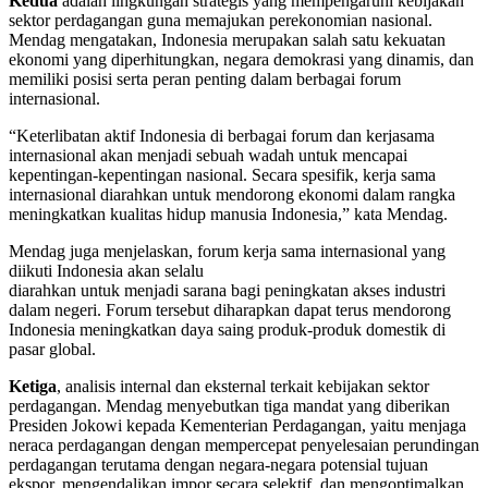
Kedua
adalah lingkungan strategis yang mempengaruhi kebijakan
sektor perdagangan guna memajukan perekonomian nasional.
Mendag mengatakan, Indonesia merupakan salah satu kekuatan
ekonomi yang diperhitungkan, negara demokrasi yang dinamis, dan
memiliki posisi serta peran penting dalam berbagai forum
internasional.
“Keterlibatan aktif Indonesia di berbagai forum dan kerjasama
internasional akan menjadi sebuah wadah untuk mencapai
kepentingan-kepentingan nasional. Secara spesifik, kerja sama
internasional diarahkan untuk mendorong ekonomi dalam rangka
meningkatkan kualitas hidup manusia Indonesia,” kata Mendag.
Mendag juga menjelaskan, forum kerja sama internasional yang
diikuti Indonesia akan selalu
diarahkan untuk menjadi sarana bagi peningkatan akses industri
dalam negeri. Forum tersebut diharapkan dapat terus mendorong
Indonesia meningkatkan daya saing produk-produk domestik di
pasar global.
Ketiga
, analisis internal dan eksternal terkait kebijakan sektor
perdagangan. Mendag menyebutkan tiga mandat yang diberikan
Presiden Jokowi kepada Kementerian Perdagangan, yaitu menjaga
neraca perdagangan dengan mempercepat penyelesaian perundingan
perdagangan terutama dengan negara-negara potensial tujuan
ekspor, mengendalikan impor secara selektif, dan mengoptimalkan