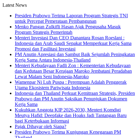
Latest News
Presiden Prabowo Terima Laporan Program Strategis TNI
untuk Percepat Pemerataan Pembangunan
Menko Pangan Zulkifli Hasan Ajak Pengusaha Masuk
Program Strategis Pemerintah
Menteri Investasi Dan CEO Danantara Rosan Roeslani :
Indonesia dan Arab Saudi Sepakat Memperkuat Kerja Sama
Promosi dan Fasilitasi Investasi
PM Anutin Apresiasi dan Sambut Baik Sejumlah Peningkatan
Kerja Sama Antara Indonesia-Thailand
Menteri Kebudayaan Fadli Zon : Kementerian Kebudayaan
dan Kedutaan Besar Kerajaan Maroko Jembatani Peradaban
Lewat Malam Seni Indonesia-Maroko
Wamenpar Ni Luh Puspa : Perempuan Adalah Penggerak
Utama Ekosistem Pariwisata Indonesia
Indonesia dan Thailand Perkuat Kemitraan Strategis, Presiden
Prabowo dan PM Anutin Saksikan Penunjukan Dokumen
Kerja Sama
Kukuhkan Anggota KIP 2026-2030, Menteri Komdigi
Meutya Hafid: Deepfake dan Hoaks Jadi Tantangan Baru
bagi Keterbukaan Informasi
Pajak Dibayar oleh Siapa?
Presiden Prabowo Terima Kunjungan Kenegaraan PM
Thailand