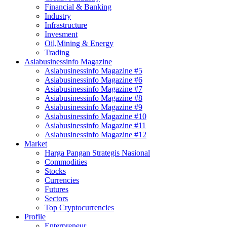
Financial & Banking
Industry
Infrastructure
Invesment
Oil,Mining & Energy
Trading
Asiabusinessinfo Magazine
Asiabusinessinfo Magazine #5
Asiabusinessinfo Magazine #6
Asiabusinessinfo Magazine #7
Asiabusinessinfo Magazine #8
Asiabusinessinfo Magazine #9
Asiabusinessinfo Magazine #10
Asiabusinessinfo Magazine #11
Asiabusinessinfo Magazine #12
Market
Harga Pangan Strategis Nasional
Commodities
Stocks
Currencies
Futures
Sectors
Top Cryptocurrencies
Profile
Enterpreneur