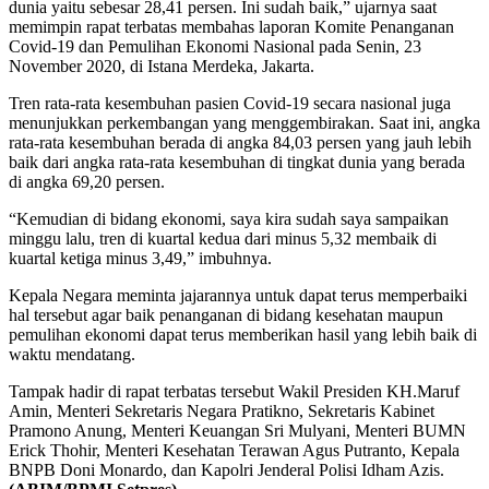
dunia yaitu sebesar 28,41 persen. Ini sudah baik,” ujarnya saat
memimpin rapat terbatas membahas laporan Komite Penanganan
Covid-19 dan Pemulihan Ekonomi Nasional pada Senin, 23
November 2020, di Istana Merdeka, Jakarta.
Tren rata-rata kesembuhan pasien Covid-19 secara nasional juga
menunjukkan perkembangan yang menggembirakan. Saat ini, angka
rata-rata kesembuhan berada di angka 84,03 persen yang jauh lebih
baik dari angka rata-rata kesembuhan di tingkat dunia yang berada
di angka 69,20 persen.
“Kemudian di bidang ekonomi, saya kira sudah saya sampaikan
minggu lalu, tren di kuartal kedua dari minus 5,32 membaik di
kuartal ketiga minus 3,49,” imbuhnya.
Kepala Negara meminta jajarannya untuk dapat terus memperbaiki
hal tersebut agar baik penanganan di bidang kesehatan maupun
pemulihan ekonomi dapat terus memberikan hasil yang lebih baik di
waktu mendatang.
Tampak hadir di rapat terbatas tersebut Wakil Presiden KH.Maruf
Amin, Menteri Sekretaris Negara Pratikno, Sekretaris Kabinet
Pramono Anung, Menteri Keuangan Sri Mulyani, Menteri BUMN
Erick Thohir, Menteri Kesehatan Terawan Agus Putranto, Kepala
BNPB Doni Monardo, dan Kapolri Jenderal Polisi Idham Azis.