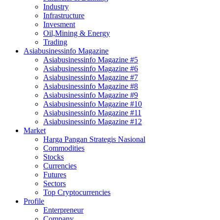
Industry
Infrastructure
Invesment
Oil,Mining & Energy
Trading
Asiabusinessinfo Magazine
Asiabusinessinfo Magazine #5
Asiabusinessinfo Magazine #6
Asiabusinessinfo Magazine #7
Asiabusinessinfo Magazine #8
Asiabusinessinfo Magazine #9
Asiabusinessinfo Magazine #10
Asiabusinessinfo Magazine #11
Asiabusinessinfo Magazine #12
Market
Harga Pangan Strategis Nasional
Commodities
Stocks
Currencies
Futures
Sectors
Top Cryptocurrencies
Profile
Enterpreneur
Company