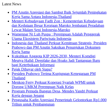
Latest News
PM Anutin Apresiasi dan Sambut Baik Sejumlah Peningkatan
Kerja Sama Antara Indonesia-Thailand
Menteri Kebudayaan Fadli Zon : Kementerian Kebudayaan
dan Kedutaan Besar Kerajaan Maroko Jembatani Peradaban
Lewat Malam Seni Indonesia-Maroko
Wamenpar Ni Luh Puspa : Perempuan Adalah Penggerak
Utama Ekosistem Pariwisata Indonesia
Indonesia dan Thailand Perkuat Kemitraan Strategis, Presiden
Prabowo dan PM Anutin Saksikan Penunjukan Dokumen
Kerja Sama
Kukuhkan Anggota KIP 2026-2030, Menteri Komdigi
Meutya Hafid: Deepfake dan Hoaks Jadi Tantangan Baru
bagi Keterbukaan Informasi
Pajak Dibayar oleh Siapa?
Presiden Prabowo Terima Kunjungan Kenegaraan PM
Thailand
Menkop Ferry Perkuat Koperasi Syariah WPMI untuk
Dorong UMKM Perempuan Naik Kelas
Program Pemuda Bangun Desa, Mendes Yandri Perkuat
Kerja dengan Jepang
Pengusaha Kadin Apresiasi Pemerintah Gelontorkan Rp1.000
Triliun untuk Pembangunan