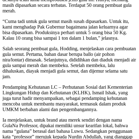
masih dipasarkan secara terbatas. Terdapat 50 orang pembuat gula
merah.
“Cuma tadi untuk gula semut masih susah dipasarkan. Untuk itu,
kami menghadap Pak Gubernur bagaimana jalan keluarnya agar
bisa dipasarkan. Produksinya perhari untuk 5 orang bisa 50 Kg.
Kalau 10 orang bisa sampai 1 ton dalam 1 bulan,” jelasnya.
Salah seorang pembuat gula, Hodding, menjelaskan cara pembuatan
gula semut. Pertama, bahan dasar berupa ballo (air pohon
nira/lontar) dimasak. Selanjutnya, dididihkan dan diaduk menjadi air
gula sampai merah dan membeku. Setelah membeku, lalu
dihaluskan, diayak menjadi gula semut, dan dijemur selama satu
jam.
Pendamping Kehutanan LC – Perhutanan Sosial dari Kementerian
Lingkungan Hidup dan Kehutanan (KLHK), Ismail Ishak, yang
juga turut hadir menyampaikan, sebagai pendamping kehutanan
mencoba untuk membantu masyarakat, termasuk dalam produk
UMKM berbahan alami dan pengembangannya.
Ia menjelaskan, untuk brand atau merek sendiri dengan nama
GulaNa Professor, dipakai memiliki unsur kearifan lokal, bahwa
nama “gulana” berasal dari bahasa Luwu. Sedangkan penggunaan
kata “professor” merujuk kepada Nurdin Abdullah, yang dianggap