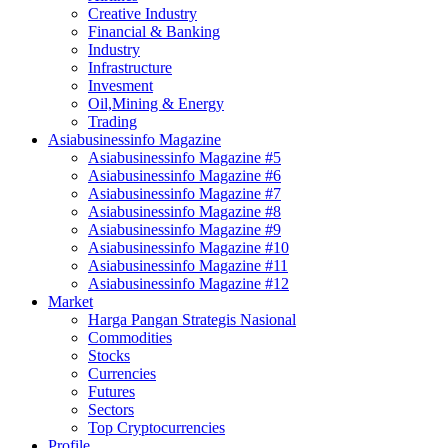
Creative Industry
Financial & Banking
Industry
Infrastructure
Invesment
Oil,Mining & Energy
Trading
Asiabusinessinfo Magazine
Asiabusinessinfo Magazine #5
Asiabusinessinfo Magazine #6
Asiabusinessinfo Magazine #7
Asiabusinessinfo Magazine #8
Asiabusinessinfo Magazine #9
Asiabusinessinfo Magazine #10
Asiabusinessinfo Magazine #11
Asiabusinessinfo Magazine #12
Market
Harga Pangan Strategis Nasional
Commodities
Stocks
Currencies
Futures
Sectors
Top Cryptocurrencies
Profile