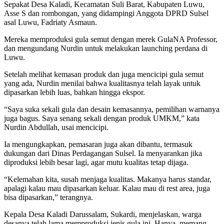
Sepakat Desa Kaladi, Kecamatan Suli Barat, Kabupaten Luwu,
Asse S dan rombongan, yang didampingi Anggota DPRD Sulsel
asal Luwu, Fadriaty Asmaun.
Mereka memproduksi gula semut dengan merek GulaNA Professor,
dan mengundang Nurdin untuk melakukan launching perdana di
Luwu.
Setelah melihat kemasan produk dan juga mencicipi gula semut
yang ada, Nurdin menilai bahwa kualitasnya telah layak untuk
dipasarkan lebih luas, bahkan hingga ekspor.
“Saya suka sekali gula dan desain kemasannya, pemilihan warnanya
juga bagus. Saya senang sekali dengan produk UMKM,” kata
Nurdin Abdullah, usai mencicipi.
Ia mengungkapkan, pemasaran juga akan dibantu, termasuk
dukungan dari Dinas Perdagangan Sulsel. Ia menyarankan jika
diproduksi lebih besar lagi, agar mutu kualitas tetap dijaga.
“Kelemahan kita, susah menjaga kualitas. Makanya harus standar,
apalagi kalau mau dipasarkan keluar. Kalau mau di rest area, juga
bisa dipasarkan,” terangnya.
Kepala Desa Kaladi Darussalam, Sukardi, menjelaskan, warga
desanya telah lama memproduksi jenis gula ini. Hanya, memang