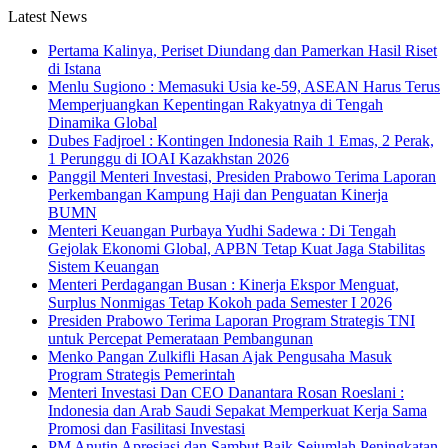
Latest News
Pertama Kalinya, Periset Diundang dan Pamerkan Hasil Riset
di Istana
Menlu Sugiono : Memasuki Usia ke-59, ASEAN Harus Terus
Memperjuangkan Kepentingan Rakyatnya di Tengah
Dinamika Global
Dubes Fadjroel : Kontingen Indonesia Raih 1 Emas, 2 Perak,
1 Perunggu di IOAI Kazakhstan 2026
Panggil Menteri Investasi, Presiden Prabowo Terima Laporan
Perkembangan Kampung Haji dan Penguatan Kinerja
BUMN
Menteri Keuangan Purbaya Yudhi Sadewa : Di Tengah
Gejolak Ekonomi Global, APBN Tetap Kuat Jaga Stabilitas
Sistem Keuangan
Menteri Perdagangan Busan : Kinerja Ekspor Menguat,
Surplus Nonmigas Tetap Kokoh pada Semester I 2026
Presiden Prabowo Terima Laporan Program Strategis TNI
untuk Percepat Pemerataan Pembangunan
Menko Pangan Zulkifli Hasan Ajak Pengusaha Masuk
Program Strategis Pemerintah
Menteri Investasi Dan CEO Danantara Rosan Roeslani :
Indonesia dan Arab Saudi Sepakat Memperkuat Kerja Sama
Promosi dan Fasilitasi Investasi
PM Anutin Apresiasi dan Sambut Baik Sejumlah Peningkatan