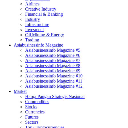
Airlines
Creative Industry
Financial & Banking
Industry
Infrastructure
Invesment
Oil,Mining & Energy
Trading
Asiabusinessinfo Magazine
Asiabusinessinfo Magazine #5
Asiabusinessinfo Magazine #6
Asiabusinessinfo Magazine #7
Asiabusinessinfo Magazine #8
Asiabusinessinfo Magazine #9
Asiabusinessinfo Magazine #10
Asiabusinessinfo Magazine #11
Asiabusinessinfo Magazine #12
Market
Harga Pangan Strategis Nasional
Commodities
Stocks
Currencies
Futures
Sectors
Top Cryptocurrencies