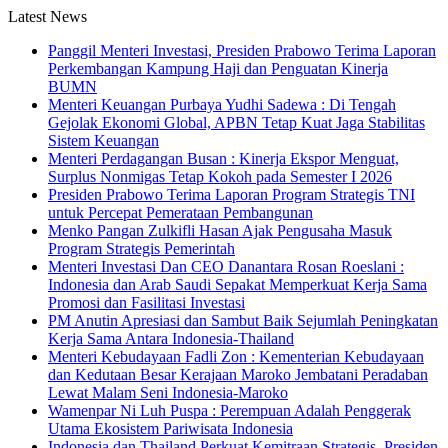
Latest News
Panggil Menteri Investasi, Presiden Prabowo Terima Laporan
Perkembangan Kampung Haji dan Penguatan Kinerja
BUMN
Menteri Keuangan Purbaya Yudhi Sadewa : Di Tengah
Gejolak Ekonomi Global, APBN Tetap Kuat Jaga Stabilitas
Sistem Keuangan
Menteri Perdagangan Busan : Kinerja Ekspor Menguat,
Surplus Nonmigas Tetap Kokoh pada Semester I 2026
Presiden Prabowo Terima Laporan Program Strategis TNI
untuk Percepat Pemerataan Pembangunan
Menko Pangan Zulkifli Hasan Ajak Pengusaha Masuk
Program Strategis Pemerintah
Menteri Investasi Dan CEO Danantara Rosan Roeslani :
Indonesia dan Arab Saudi Sepakat Memperkuat Kerja Sama
Promosi dan Fasilitasi Investasi
PM Anutin Apresiasi dan Sambut Baik Sejumlah Peningkatan
Kerja Sama Antara Indonesia-Thailand
Menteri Kebudayaan Fadli Zon : Kementerian Kebudayaan
dan Kedutaan Besar Kerajaan Maroko Jembatani Peradaban
Lewat Malam Seni Indonesia-Maroko
Wamenpar Ni Luh Puspa : Perempuan Adalah Penggerak
Utama Ekosistem Pariwisata Indonesia
Indonesia dan Thailand Perkuat Kemitraan Strategis, Presiden