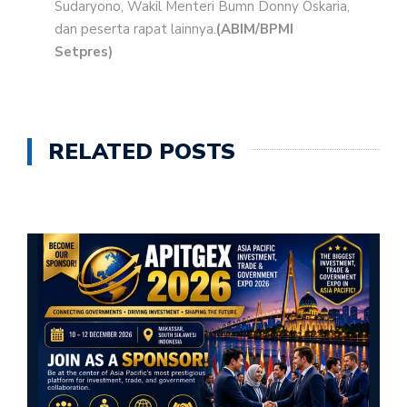
Sudaryono, Wakil Menteri Bumn Donny Oskaria,
dan peserta rapat lainnya.
(ABIM/BPMI
Setpres)
RELATED POSTS