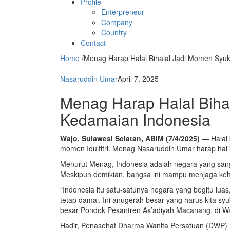
Profile
Enterpreneur
Company
Country
Contact
Home
/
Menag Harap Halal Bihalal Jadi Momen Syuk
Nasaruddin Umar
April 7, 2025
Menag Harap Halal Biha
Kedamaian Indonesia
Wajo, Sulawesi Selatan, ABIM (7/4/2025)
— Halal b
momen Idulfitri. Menag Nasaruddin Umar harap hal 
Menurut Menag, Indonesia adalah negara yang sa
Meskipun demikian, bangsa ini mampu menjaga ke
“Indonesia itu satu-satunya negara yang begitu luas
tetap damai. Ini anugerah besar yang harus kita syu
besar Pondok Pesantren As’adiyah Macanang, di Wa
Hadir, Penasehat Dharma Wanita Persatuan (DWP)