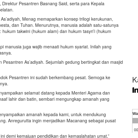
n, Direktur Pesantren Basnang Said, serta para Kepala
elatan.
n As’adiyah, Menag memaparkan konsep trilogi kerukunan,
esta, dan Tuhan. Menurutnya, manusia adalah satu-satunya
 hukum takwini (hukum alam) dan hukum tasyri’i (hukum
i manusia juga wajib menaati hukum syariat. Inilah yang
asnya.
esantren As’adiyah. Sejumlah gedung bertingkat dan masjid
K
dok Pesantren ini sudah berkembang pesat. Semoga ke
rnya.
nyampaikan selamat datang kepada Menteri Agama dan
af lahir dan batin, sembari mengungkap amanah yang
a menyampaikan amanah kepada kami, untuk mendukung
g. Anregurutta ingin menjadikan Macanang sebagai pusat
ni demi kemajuan pendidikan dan kemaslahatan umat,”