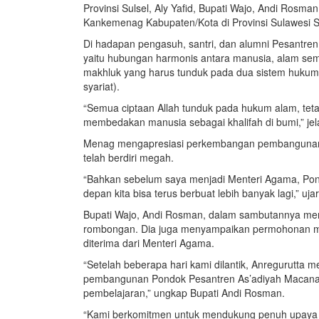
Provinsi Sulsel, Aly Yafid, Bupati Wajo, Andi Rosma
Kankemenag Kabupaten/Kota di Provinsi Sulawesi S
Di hadapan pengasuh, santri, dan alumni Pesantre
yaitu hubungan harmonis antara manusia, alam sem
makhluk yang harus tunduk pada dua sistem hukum:
syariat).
“Semua ciptaan Allah tunduk pada hukum alam, tetap
membedakan manusia sebagai khalifah di bumi,” jel
Menag mengapresiasi perkembangan pembangunan P
telah berdiri megah.
“Bahkan sebelum saya menjadi Menteri Agama, Pon
depan kita bisa terus berbuat lebih banyak lagi,” uja
Bupati Wajo, Andi Rosman, dalam sambutannya me
rombongan. Dia juga menyampaikan permohonan ma
diterima dari Menteri Agama.
“Setelah beberapa hari kami dilantik, Anregurutt
pembangunan Pondok Pesantren As’adiyah Macanan
pembelajaran,” ungkap Bupati Andi Rosman.
“Kami berkomitmen untuk mendukung penuh upaya i