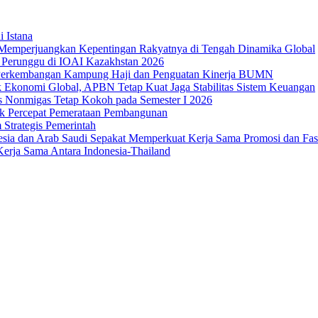
i Istana
Memperjuangkan Kepentingan Rakyatnya di Tengah Dinamika Global
 1 Perunggu di IOAI Kazakhstan 2026
an Perkembangan Kampung Haji dan Penguatan Kinerja BUMN
 Ekonomi Global, APBN Tetap Kuat Jaga Stabilitas Sistem Keuangan
us Nonmigas Tetap Kokoh pada Semester I 2026
uk Percepat Pemerataan Pembangunan
Strategis Pemerintah
sia dan Arab Saudi Sepakat Memperkuat Kerja Sama Promosi dan Fasili
erja Sama Antara Indonesia-Thailand