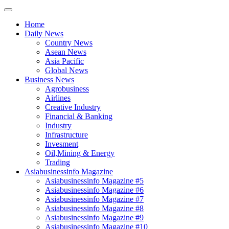
Home
Daily News
Country News
Asean News
Asia Pacific
Global News
Business News
Agrobusiness
Airlines
Creative Industry
Financial & Banking
Industry
Infrastructure
Invesment
Oil,Mining & Energy
Trading
Asiabusinessinfo Magazine
Asiabusinessinfo Magazine #5
Asiabusinessinfo Magazine #6
Asiabusinessinfo Magazine #7
Asiabusinessinfo Magazine #8
Asiabusinessinfo Magazine #9
Asiabusinessinfo Magazine #10