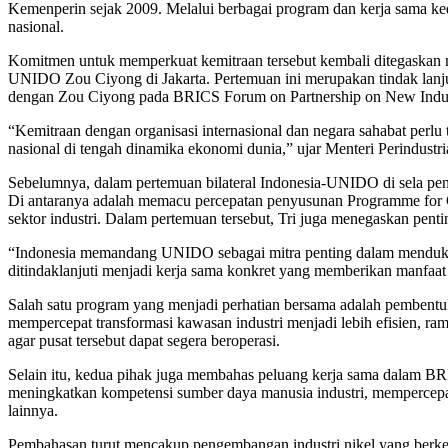
Kemenperin sejak 2009. Melalui berbagai program dan kerja sama ked
nasional.
Komitmen untuk memperkuat kemitraan tersebut kembali ditegaskan 
UNIDO Zou Ciyong di Jakarta. Pertemuan ini merupakan tindak lanjut
dengan Zou Ciyong pada BRICS Forum on Partnership on New Indust
“Kemitraan dengan organisasi internasional dan negara sahabat perlu
nasional di tengah dinamika ekonomi dunia,” ujar Menteri Perindust
Sebelumnya, dalam pertemuan bilateral Indonesia-UNIDO di sela 
Di antaranya adalah memacu percepatan penyusunan Programme for C
sektor industri. Dalam pertemuan tersebut, Tri juga menegaskan pent
“Indonesia memandang UNIDO sebagai mitra penting dalam mendukung 
ditindaklanjuti menjadi kerja sama konkret yang memberikan manfaat 
Salah satu program yang menjadi perhatian bersama adalah pembentukan
mempercepat transformasi kawasan industri menjadi lebih efisien, r
agar pusat tersebut dapat segera beroperasi.
Selain itu, kedua pihak juga membahas peluang kerja sama dalam BRI
meningkatkan kompetensi sumber daya manusia industri, mempercepat
lainnya.
Pembahasan turut mencakup pengembangan industri nikel yang berkel