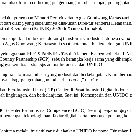
ua pihak turut mendukung pengembangan industri hijau, peningkatan ka
melalui pertemuan Menteri Perindustrian Agus Gumiwang Kartasasmita
 dari dialog yang sebelumnya dilakukan Direktur Jenderal Ketahanan,
rial Revolution (PartNIR) 2026 di Xiamen, Tiongkok.
 terus diperkuat untuk mendukung transformasi industri Indonesia yang
rian Agus Gumiwang Kartasasmita saat pertemuan bilateral dengan UNI
penyelenggaraan BRICS PartNIR 2026 di Xiamen, Kemenperin dan UNI
ountry Partnership (PCP), sebuah kerangka kerja sama yang diharap
ingnya kemitraan strategis antara Indonesia dan UNIDO.
transformasi industri yang inklusif dan berkelanjutan. Kami berhar
nyata bagi pengembangan industri nasional,” ujar Tri.
 Eco-Industrial Park (EIP) Center di Pusat Industri Digital Indonesia 
amah lingkungan, dan berkelanjutan. Saat ini, Kemenperin dan UNIDO 
CS Center for Industrial Competence (BCIC). Seiring bergabungnya In
 penerapan teknologi manufaktur digital, serta membuka peluang kola
anjutan melalui inisiatif yang dijalankan UNIDO bersama Tsingshan 