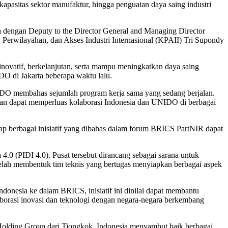
pasitas sektor manufaktur, hingga penguatan daya saing industri
 dengan Deputy to the Director General and Managing Director
 Perwilayahan, dan Akses Industri Internasional (KPAII) Tri Supondy
 inovatif, berkelanjutan, serta mampu meningkatkan daya saing
DO di Jakarta beberapa waktu lalu.
DO membahas sejumlah program kerja sama yang sedang berjalan.
kan dapat memperluas kolaborasi Indonesia dan UNIDO di berbagai
ap berbagai inisiatif yang dibahas dalam forum BRICS PartNIR dapat
4.0 (PIDI 4.0). Pusat tersebut dirancang sebagai sarana untuk
telah membentuk tim teknis yang bertugas menyiapkan berbagai aspek
donesia ke dalam BRICS, inisiatif ini dinilai dapat membantu
borasi inovasi dan teknologi dengan negara-negara berkembang
Holding Group dari Tiongkok. Indonesia menyambut baik berbagai