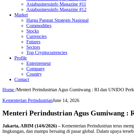
Asiabusinessinfo Magazine #11
Asiabusinessinfo Magazine #12
Market
Harga Pangan Strategis Nasional
Commodities
Stocks
Currencies
Futures
Sectors
Top Cryptocurrencies
Profile
Enterpreneur
Company
Country
Contact
Home
/
Menteri Perindustrian Agus Gumiwang : RI dan UNIDO Perkua
Kementerian Perindustrian
June 14, 2026
Menteri Perindustrian Agus Gumiwang : 
Jakarta, ABIM (14/6/2026) –
Kementerian Perindustrian terus mempe
lingkungan, dan mampu bersaing di pasar global. Dalam upaya terseb