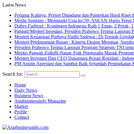
Latest News
Pertama Kalinya, Periset Diundang dan Pamerkan Hasil Riset d
Menlu Sugiono : Memasuki Usia ke-59, ASEAN Harus Terus 
Dubes Fadjroel : Kontingen Indonesia Raih 1 Emas, 2 Perak,
Panggil Menteri Investasi, Presiden Prabowo Terima Lapor
Menteri Keuangan Purbaya Yudhi Sadewa : Di Tengah Gejolak
Menteri Perdagangan Busan : Kinerja Ekspor Menguat, Surpl
Presiden Prabowo Terima Laporan Program Strategis TNI unt
Menko Pangan Zulkifli Hasan Ajak Pengusaha Masuk Program 
Menteri Investasi Dan CEO Danantara Rosan Roeslani : Indone
PM Anutin Apresiasi dan Sambut Baik Sejumlah Peningkatan K
Search for:
Home
Daily News
Business News
Asiabusinessinfo Magazine
Market
Profile
Contact