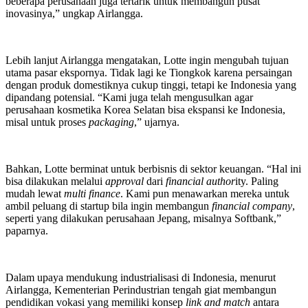
beberapa perusahaan juga tertarik untuk membangun pusat
inovasinya,” ungkap Airlangga.
Lebih lanjut Airlangga mengatakan, Lotte ingin mengubah tujuan
utama pasar ekspornya. Tidak lagi ke Tiongkok karena persaingan
dengan produk domestiknya cukup tinggi, tetapi ke Indonesia yang
dipandang potensial. “Kami juga telah mengusulkan agar
perusahaan kosmetika Korea Selatan bisa ekspansi ke Indonesia,
misal untuk proses
packaging
,” ujarnya.
Bahkan, Lotte berminat untuk berbisnis di sektor keuangan. “Hal ini
bisa dilakukan melalui
approval
dari
financial author
ity. Paling
mudah lewat
multi finance
. Kami pun menawarkan mereka untuk
ambil peluang di startup bila ingin membangun
financial company
,
seperti yang dilakukan perusahaan Jepang, misalnya Softbank,”
paparnya.
Dalam upaya mendukung industrialisasi di Indonesia, menurut
Airlangga, Kementerian Perindustrian tengah giat membangun
pendidikan vokasi yang memiliki konsep
link and match
antara