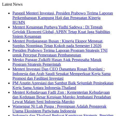
Latest News
Panggil Menteri Investasi, Presiden Prabowo Terima Laporan
Perkembangan Kampung Haji dan Penguatan Kinerja
BUMN
Menteri Keuangan Purbaya Yudhi Sadewa : Di Tengah
Gejolak Ekonomi Global, APBN Tetap Kuat Jaga Stabilitas
Sistem Keuangan
Menteri Perdagangan Busan : Kinerja Ekspor Menguat,
Surplus Nonmigas Tetap Kokoh pada Semester I 2026
Presiden Prabowo Terima Laporan Program Strategis TNI
untuk Percepat Pemerataan Pembangunan
Menko Pangan Zulkifli Hasan Ajak Pengusaha Masuk
Program Strategis Pemerintah
Menteri Investasi Dan CEO Danantara Rosan Roeslani :
Indonesia dan Arab Saudi Sepakat Memperkuat Kerja Sama
Promosi dan Fasilitasi Investasi
PM Anutin Apresiasi dan Sambut Baik Sejumlah Peningkatan
Kerja Sama Antara Indonesia-Thailand
Menteri Kebudayaan Fadli Zon : Kementerian Kebudayaan
dan Kedutaan Besar Kerajaan Maroko Jembatani Peradaban
Lewat Malam Seni Indonesia-Maroko
Wamenpar Ni Luh Puspa : Perempuan Adalah Penggerak
Utama Ekosistem Pariwisata Indonesia
Indonesia dan Thailand Perkuat Kemitraan Strategis, Presiden