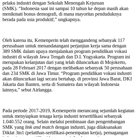
pelaku industri dengan Sekolah Menengah Kejuruan
(SMK). “Indonesia saat ini sampai 10 tahun ke depan masih akan
menikmati bonus demografi, di mana mayoritas penduduknya
berada pada usia produktif,” ungkapnya.
Oleh karena itu, Kemenperin telah menggandeng sebanyak 117
perusahaan untuk menandatangani perjanjian kerja sama dengan
389 SMK dalam upaya menjalankan program pendidikan vokasi
industri di wilayah Jawa Tengah dan D.I. Yogyakarta. Program ini
merupakan kelanjutan dari yang telah diluncurkan di Mojokerto,
pada 28 Februari 2017 dengan melibatkan sebanyak 50 perusahaan
dan 234 SMK di Jawa Timur. “Program pendidikan vokasi industri
akan diluncurkan lagi secara bertahap, di provinsi Jawa Barat, DKI
Jakarta dan Banten, serta di Sumatera dan wilayah Indonesia
lainnya,” sebut Airlangga.
Pada periode 2017-2019, Kemenperin merancang sejumlah kegiatan
untuk menyiapkan tenaga kerja industri tersertifikasi sebanyak
1.040.552 orang. Selain melalui pembinaan dan pengembangan
SMK yang
link and match
dengan industri, juga dilaksanakan
Diklat 3in1 (pelatihan-sertifikasi-penempatan kerja), pemagangan