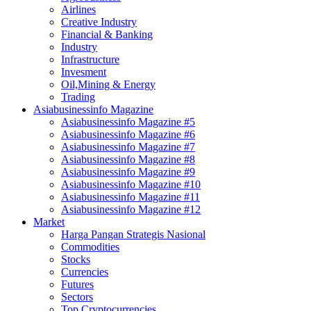
Airlines
Creative Industry
Financial & Banking
Industry
Infrastructure
Invesment
Oil,Mining & Energy
Trading
Asiabusinessinfo Magazine
Asiabusinessinfo Magazine #5
Asiabusinessinfo Magazine #6
Asiabusinessinfo Magazine #7
Asiabusinessinfo Magazine #8
Asiabusinessinfo Magazine #9
Asiabusinessinfo Magazine #10
Asiabusinessinfo Magazine #11
Asiabusinessinfo Magazine #12
Market
Harga Pangan Strategis Nasional
Commodities
Stocks
Currencies
Futures
Sectors
Top Cryptocurrencies