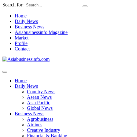
Search for:
Home
Daily News
Business News
Asiabusinessinfo Magazine
Market
Profile
Contact
Home
Daily News
Country News
Asean News
Asia Pacific
Global News
Business News
Agrobusiness
Airlines
Creative Industry
Financial & Banking