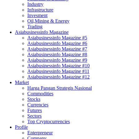
Industry
Infrastructure
Invesment
Oil,Mining & Energy
Trading
Asiabusinessinfo Magazine
Asiabusinessinfo Magazine #5
Asiabusinessinfo Magazine #6
Asiabusinessinfo Magazine #7
Asiabusinessinfo Magazine #8
Asiabusinessinfo Magazine #9
Asiabusinessinfo Magazine #10
Asiabusinessinfo Magazine #11
Asiabusinessinfo Magazine #12
Market
Harga Pangan Strategis Nasional
Commodities
Stocks
Currencies
Futures
Sectors
Top Cryptocurrencies
Profile
Enterpreneur
Company