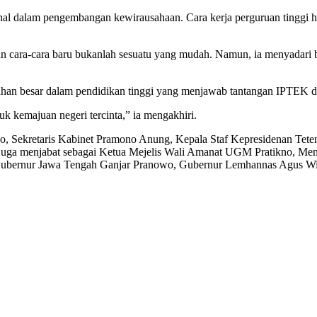
onal dalam pengembangan kewirausahaan. Cara kerja perguruan tinggi ha
kan cara-cara baru bukanlah sesuatu yang mudah. Namun, ia menyada
han besar dalam pendidikan tinggi yang menjawab tantangan IPTEK 
k kemajuan negeri tercinta,” ia mengakhiri.
do, Sekretaris Kabinet Pramono Anung, Kepala Staf Kepresidenan Tete
uga menjabat sebagai Ketua Mejelis Wali Amanat UGM Pratikno, Ment
n, Gubernur Jawa Tengah Ganjar Pranowo, Gubernur Lemhannas Agus W