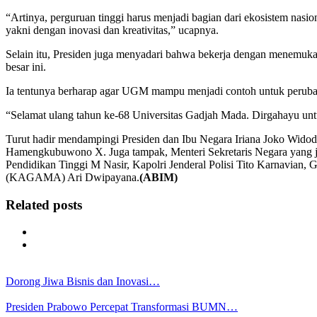
“Artinya, perguruan tinggi harus menjadi bagian dari ekosistem nasi
yakni dengan inovasi dan kreativitas,” ucapnya.
Selain itu, Presiden juga menyadari bahwa bekerja dengan menemu
besar ini.
Ia tentunya berharap agar UGM mampu menjadi contoh untuk peruba
“Selamat ulang tahun ke-68 Universitas Gadjah Mada. Dirgahayu untu
Turut hadir mendampingi Presiden dan Ibu Negara Iriana Joko Wido
Hamengkubuwono X. Juga tampak, Menteri Sekretaris Negara yang j
Pendidikan Tinggi M Nasir, Kapolri Jenderal Polisi Tito Karnavia
(KAGAMA) Ari Dwipayana.
(ABIM)
Related posts
Dorong Jiwa Bisnis dan Inovasi…
Presiden Prabowo Percepat Transformasi BUMN…