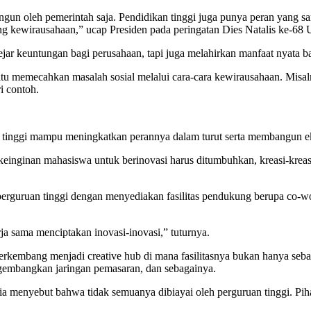
n oleh pemerintah saja. Pendidikan tinggi juga punya peran yang sa
ng kewirausahaan,” ucap Presiden pada peringatan Dies Natalis ke-6
jar keuntungan bagi perusahaan, tapi juga melahirkan manfaat nyata ba
u memecahkan masalah sosial melalui cara-cara kewirausahaan. Misalnya
 contoh.
uan tinggi mampu meningkatkan perannya dalam turut serta membangun 
 keinginan mahasiswa untuk berinovasi harus ditumbuhkan, kreasi-kreasi
 perguruan tinggi dengan menyediakan fasilitas pendukung berupa co-w
a sama menciptakan inovasi-inovasi,” tuturnya.
kembang menjadi creative hub di mana fasilitasnya bukan hanya sebag
gembangkan jaringan pemasaran, dan sebagainya.
a menyebut bahwa tidak semuanya dibiayai oleh perguruan tinggi. Pih