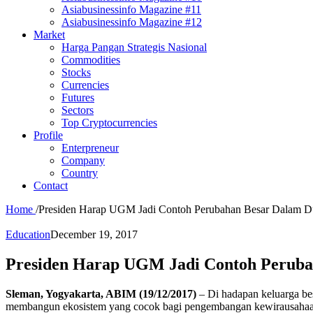
Asiabusinessinfo Magazine #11
Asiabusinessinfo Magazine #12
Market
Harga Pangan Strategis Nasional
Commodities
Stocks
Currencies
Futures
Sectors
Top Cryptocurrencies
Profile
Enterpreneur
Company
Country
Contact
Home
/
Presiden Harap UGM Jadi Contoh Perubahan Besar Dalam D
Education
December 19, 2017
Presiden Harap UGM Jadi Contoh Peruba
Sleman, Yogyakarta, ABIM (19/12/2017)
– Di hadapan keluarga be
membangun ekosistem yang cocok bagi pengembangan kewirausahaan. 