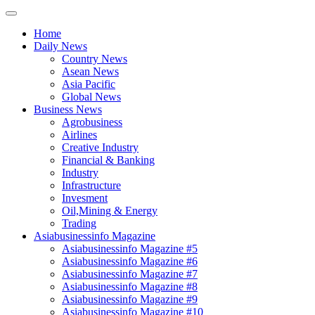
Home
Daily News
Country News
Asean News
Asia Pacific
Global News
Business News
Agrobusiness
Airlines
Creative Industry
Financial & Banking
Industry
Infrastructure
Invesment
Oil,Mining & Energy
Trading
Asiabusinessinfo Magazine
Asiabusinessinfo Magazine #5
Asiabusinessinfo Magazine #6
Asiabusinessinfo Magazine #7
Asiabusinessinfo Magazine #8
Asiabusinessinfo Magazine #9
Asiabusinessinfo Magazine #10