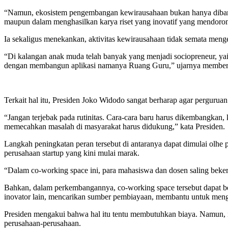
“Namun, ekosistem pengembangan kewirausahaan bukan hanya dibangu
maupun dalam menghasilkan karya riset yang inovatif yang mendoro
Ia sekaligus menekankan, aktivitas kewirausahaan tidak semata menge
“Di kalangan anak muda telah banyak yang menjadi sociopreneur, yait
dengan membangun aplikasi namanya Ruang Guru,” ujarnya memberi
Terkait hal itu, Presiden Joko Widodo sangat berharap agar pergur
“Jangan terjebak pada rutinitas. Cara-cara baru harus dikembangkan,
memecahkan masalah di masyarakat harus didukung,” kata Presiden.
Langkah peningkatan peran tersebut di antaranya dapat dimulai olhe
perusahaan startup yang kini mulai marak.
“Dalam co-working space ini, para mahasiswa dan dosen saling bekerj
Bahkan, dalam perkembangannya, co-working space tersebut dapat ber
inovator lain, mencarikan sumber pembiayaan, membantu untuk men
Presiden mengakui bahwa hal itu tentu membutuhkan biaya. Namun, i
perusahaan-perusahaan.