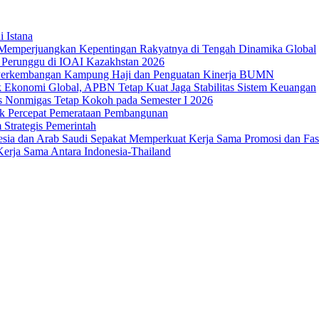
i Istana
Memperjuangkan Kepentingan Rakyatnya di Tengah Dinamika Global
 1 Perunggu di IOAI Kazakhstan 2026
an Perkembangan Kampung Haji dan Penguatan Kinerja BUMN
 Ekonomi Global, APBN Tetap Kuat Jaga Stabilitas Sistem Keuangan
us Nonmigas Tetap Kokoh pada Semester I 2026
uk Percepat Pemerataan Pembangunan
Strategis Pemerintah
sia dan Arab Saudi Sepakat Memperkuat Kerja Sama Promosi dan Fasili
erja Sama Antara Indonesia-Thailand