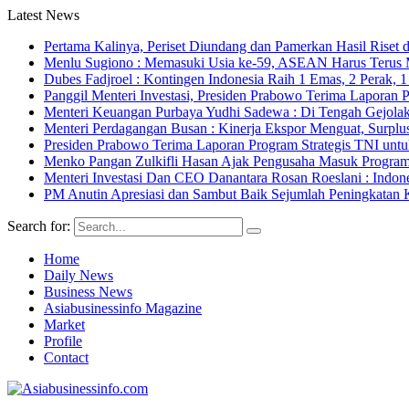
Latest News
Pertama Kalinya, Periset Diundang dan Pamerkan Hasil Riset d
Menlu Sugiono : Memasuki Usia ke-59, ASEAN Harus Terus 
Dubes Fadjroel : Kontingen Indonesia Raih 1 Emas, 2 Perak,
Panggil Menteri Investasi, Presiden Prabowo Terima Lapor
Menteri Keuangan Purbaya Yudhi Sadewa : Di Tengah Gejolak
Menteri Perdagangan Busan : Kinerja Ekspor Menguat, Surpl
Presiden Prabowo Terima Laporan Program Strategis TNI unt
Menko Pangan Zulkifli Hasan Ajak Pengusaha Masuk Program 
Menteri Investasi Dan CEO Danantara Rosan Roeslani : Indone
PM Anutin Apresiasi dan Sambut Baik Sejumlah Peningkatan K
Search for:
Home
Daily News
Business News
Asiabusinessinfo Magazine
Market
Profile
Contact