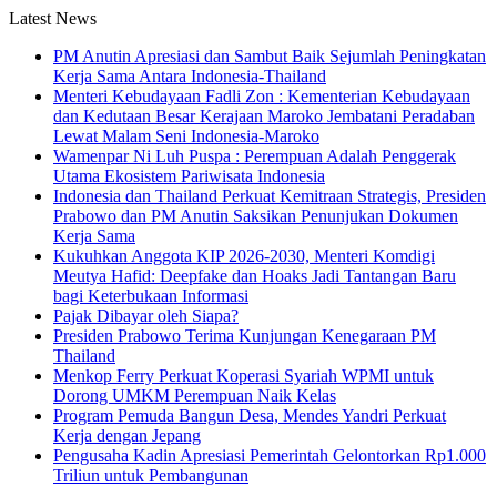
Latest News
PM Anutin Apresiasi dan Sambut Baik Sejumlah Peningkatan
Kerja Sama Antara Indonesia-Thailand
Menteri Kebudayaan Fadli Zon : Kementerian Kebudayaan
dan Kedutaan Besar Kerajaan Maroko Jembatani Peradaban
Lewat Malam Seni Indonesia-Maroko
Wamenpar Ni Luh Puspa : Perempuan Adalah Penggerak
Utama Ekosistem Pariwisata Indonesia
Indonesia dan Thailand Perkuat Kemitraan Strategis, Presiden
Prabowo dan PM Anutin Saksikan Penunjukan Dokumen
Kerja Sama
Kukuhkan Anggota KIP 2026-2030, Menteri Komdigi
Meutya Hafid: Deepfake dan Hoaks Jadi Tantangan Baru
bagi Keterbukaan Informasi
Pajak Dibayar oleh Siapa?
Presiden Prabowo Terima Kunjungan Kenegaraan PM
Thailand
Menkop Ferry Perkuat Koperasi Syariah WPMI untuk
Dorong UMKM Perempuan Naik Kelas
Program Pemuda Bangun Desa, Mendes Yandri Perkuat
Kerja dengan Jepang
Pengusaha Kadin Apresiasi Pemerintah Gelontorkan Rp1.000
Triliun untuk Pembangunan