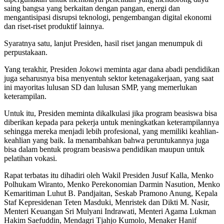
saing bangsa yang berkaitan dengan pangan, energi dan
mengantisipasi disrupsi teknologi, pengembangan digital ekonomi
dan riset-riset produktif lainnya.
Syaratnya satu, lanjut Presiden, hasil riset jangan menumpuk di
perpustakaan.
Yang terakhir, Presiden Jokowi meminta agar dana abadi pendidikan
juga seharusnya bisa menyentuh sektor ketenagakerjaan, yang saat
ini mayoritas lulusan SD dan lulusan SMP, yang memerlukan
keterampilan.
Untuk itu, Presiden meminta dikalkulasi jika program beasiswa bisa
diberikan kepada para pekerja untuk meningkatkan keterampilannya
sehingga mereka menjadi lebih profesional, yang memiliki keahlian-
keahlian yang baik. Ia menambahkan bahwa peruntukannya juga
bisa dalam bentuk program beasiswa pendidikan maupun untuk
pelatihan vokasi.
Rapat terbatas itu dihadiri oleh Wakil Presiden Jusuf Kalla, Menko
Polhukam Wiranto, Menko Perekonomian Darmin Nasution, Menko
Kemaritiman Luhut B. Pandjaitan, Seskab Pramono Anung, Kepala
Staf Kepresidenan Teten Masduki, Menristek dan Dikti M. Nasir,
Menteri Keuangan Sri Mulyani Indrawati, Menteri Agama Lukman
Hakim Saefuddin, Mendagri Tjahjo Kumolo, Menaker Hanif