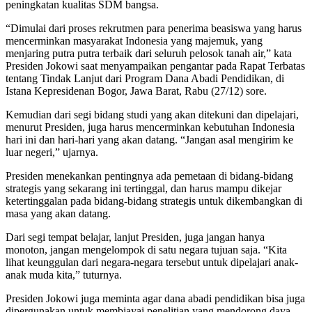
peningkatan kualitas SDM bangsa.
“Dimulai dari proses rekrutmen para penerima beasiswa yang harus
mencerminkan masyarakat Indonesia yang majemuk, yang
menjaring putra putra terbaik dari seluruh pelosok tanah air,” kata
Presiden Jokowi saat menyampaikan pengantar pada Rapat Terbatas
tentang Tindak Lanjut dari Program Dana Abadi Pendidikan, di
Istana Kepresidenan Bogor, Jawa Barat, Rabu (27/12) sore.
Kemudian dari segi bidang studi yang akan ditekuni dan dipelajari,
menurut Presiden, juga harus mencerminkan kebutuhan Indonesia
hari ini dan hari-hari yang akan datang. “Jangan asal mengirim ke
luar negeri,” ujarnya.
Presiden menekankan pentingnya ada pemetaan di bidang-bidang
strategis yang sekarang ini tertinggal, dan harus mampu dikejar
ketertinggalan pada bidang-bidang strategis untuk dikembangkan di
masa yang akan datang.
Dari segi tempat belajar, lanjut Presiden, juga jangan hanya
monoton, jangan mengelompok di satu negara tujuan saja. “Kita
lihat keunggulan dari negara-negara tersebut untuk dipelajari anak-
anak muda kita,” tuturnya.
Presiden Jokowi juga meminta agar dana abadi pendidikan bisa juga
dipergunakan untuk membiayai penelitian yang mendorong daya