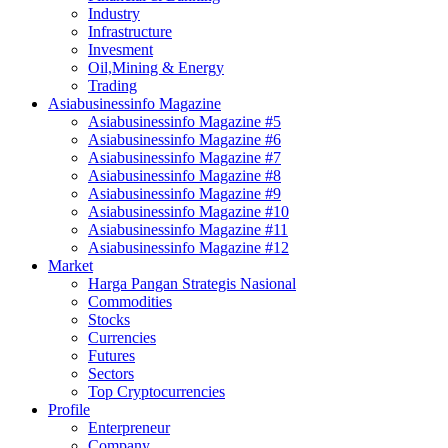
Industry
Infrastructure
Invesment
Oil,Mining & Energy
Trading
Asiabusinessinfo Magazine
Asiabusinessinfo Magazine #5
Asiabusinessinfo Magazine #6
Asiabusinessinfo Magazine #7
Asiabusinessinfo Magazine #8
Asiabusinessinfo Magazine #9
Asiabusinessinfo Magazine #10
Asiabusinessinfo Magazine #11
Asiabusinessinfo Magazine #12
Market
Harga Pangan Strategis Nasional
Commodities
Stocks
Currencies
Futures
Sectors
Top Cryptocurrencies
Profile
Enterpreneur
Company