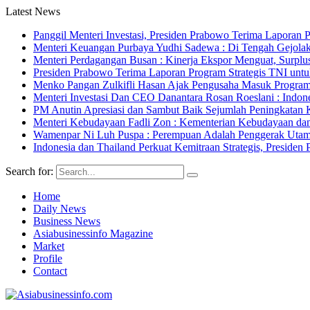
Latest News
Panggil Menteri Investasi, Presiden Prabowo Terima Lapor
Menteri Keuangan Purbaya Yudhi Sadewa : Di Tengah Gejolak
Menteri Perdagangan Busan : Kinerja Ekspor Menguat, Surpl
Presiden Prabowo Terima Laporan Program Strategis TNI unt
Menko Pangan Zulkifli Hasan Ajak Pengusaha Masuk Program 
Menteri Investasi Dan CEO Danantara Rosan Roeslani : Indone
PM Anutin Apresiasi dan Sambut Baik Sejumlah Peningkatan K
Menteri Kebudayaan Fadli Zon : Kementerian Kebudayaan da
Wamenpar Ni Luh Puspa : Perempuan Adalah Penggerak Utama
Indonesia dan Thailand Perkuat Kemitraan Strategis, Presi
Search for:
Home
Daily News
Business News
Asiabusinessinfo Magazine
Market
Profile
Contact