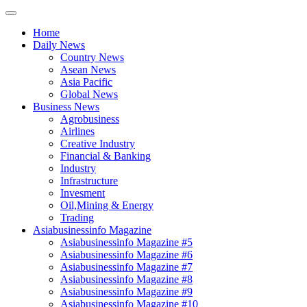
Home
Daily News
Country News
Asean News
Asia Pacific
Global News
Business News
Agrobusiness
Airlines
Creative Industry
Financial & Banking
Industry
Infrastructure
Invesment
Oil,Mining & Energy
Trading
Asiabusinessinfo Magazine
Asiabusinessinfo Magazine #5
Asiabusinessinfo Magazine #6
Asiabusinessinfo Magazine #7
Asiabusinessinfo Magazine #8
Asiabusinessinfo Magazine #9
Asiabusinessinfo Magazine #10