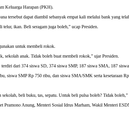
ram Keluarga Harapan (PKH).
 tersebut dapat diambil sebanyak empat kali melalui bank yang telah
elur, ikan. Beli seragam juga boleh,” ucap Presiden.
gunakan untuk membeli rokok.
ak, sekolah anak. Tidak boleh buat membeli rokok,” ujar Presiden.
, terdiri dari 374 siswa SD, 374 siswa SMP, 187 siswa SMA, 187 sisw
bu, siswa SMP Rp 750 ribu, dan siswa SMA/SMK serta kesetaraan Rp 1
ekolah, beli buku, tas, sepatu. Untuk beli pulsa boleh? Tidak boleh,” 
inet Pramono Anung, Menteri Sosial Idrus Marham, Wakil Menteri ES