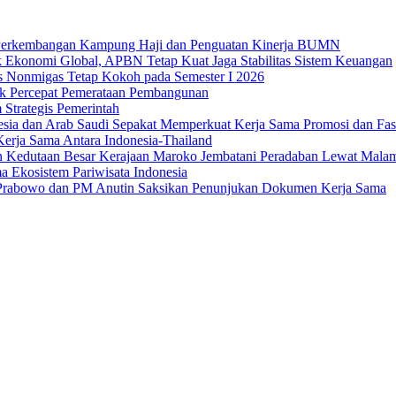
an Perkembangan Kampung Haji dan Penguatan Kinerja BUMN
 Ekonomi Global, APBN Tetap Kuat Jaga Stabilitas Sistem Keuangan
us Nonmigas Tetap Kokoh pada Semester I 2026
uk Percepat Pemerataan Pembangunan
Strategis Pemerintah
sia dan Arab Saudi Sepakat Memperkuat Kerja Sama Promosi dan Fasili
erja Sama Antara Indonesia-Thailand
n Kedutaan Besar Kerajaan Maroko Jembatani Peradaban Lewat Mala
 Ekosistem Pariwisata Indonesia
den Prabowo dan PM Anutin Saksikan Penunjukan Dokumen Kerja Sama