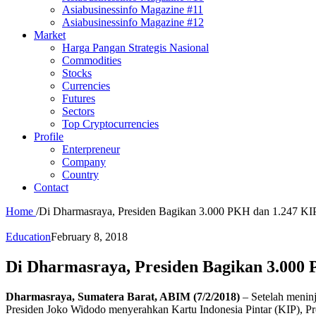
Asiabusinessinfo Magazine #11
Asiabusinessinfo Magazine #12
Market
Harga Pangan Strategis Nasional
Commodities
Stocks
Currencies
Futures
Sectors
Top Cryptocurrencies
Profile
Enterpreneur
Company
Country
Contact
Home
/
Di Dharmasraya, Presiden Bagikan 3.000 PKH dan 1.247 KI
Education
February 8, 2018
Di Dharmasraya, Presiden Bagikan 3.000
Dharmasraya, Sumatera Barat, ABIM (7/2/2018)
– Setelah menin
Presiden Joko Widodo menyerahkan Kartu Indonesia Pintar (KIP), 