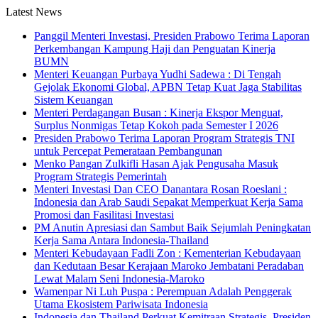
Latest News
Panggil Menteri Investasi, Presiden Prabowo Terima Laporan
Perkembangan Kampung Haji dan Penguatan Kinerja
BUMN
Menteri Keuangan Purbaya Yudhi Sadewa : Di Tengah
Gejolak Ekonomi Global, APBN Tetap Kuat Jaga Stabilitas
Sistem Keuangan
Menteri Perdagangan Busan : Kinerja Ekspor Menguat,
Surplus Nonmigas Tetap Kokoh pada Semester I 2026
Presiden Prabowo Terima Laporan Program Strategis TNI
untuk Percepat Pemerataan Pembangunan
Menko Pangan Zulkifli Hasan Ajak Pengusaha Masuk
Program Strategis Pemerintah
Menteri Investasi Dan CEO Danantara Rosan Roeslani :
Indonesia dan Arab Saudi Sepakat Memperkuat Kerja Sama
Promosi dan Fasilitasi Investasi
PM Anutin Apresiasi dan Sambut Baik Sejumlah Peningkatan
Kerja Sama Antara Indonesia-Thailand
Menteri Kebudayaan Fadli Zon : Kementerian Kebudayaan
dan Kedutaan Besar Kerajaan Maroko Jembatani Peradaban
Lewat Malam Seni Indonesia-Maroko
Wamenpar Ni Luh Puspa : Perempuan Adalah Penggerak
Utama Ekosistem Pariwisata Indonesia
Indonesia dan Thailand Perkuat Kemitraan Strategis, Presiden