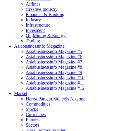
Airlines
Creative Industry
Financial & Banking
Industry
Infrastructure
Invesment
Oil,Mining & Energy
Trading
Asiabusinessinfo Magazine
Asiabusinessinfo Magazine #5
Asiabusinessinfo Magazine #6
Asiabusinessinfo Magazine #7
Asiabusinessinfo Magazine #8
Asiabusinessinfo Magazine #9
Asiabusinessinfo Magazine #10
Asiabusinessinfo Magazine #11
Asiabusinessinfo Magazine #12
Market
Harga Pangan Strategis Nasional
Commodities
Stocks
Currencies
Futures
Sectors
Top Cryptocurrencies