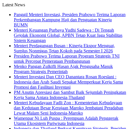
Latest News
Panggil Menteri Investasi, Presiden Prabowo Terima Laporan
Perkembangan Kampung Haji dan Penguatan Kinerja
BUMN
Menteri Keuangan Purbaya Yudhi Sadewa : Di Tengah
Gejolak Ekonomi Global, APBN Tetap Kuat Jaga Stabilitas
Sistem Keuangan
Menteri Perdagangan Busan : Kinerja Ekspor Menguat,
Surplus Nonmigas Tetap Kokoh pada Semester I 2026
Presiden Prabowo Terima Laporan Program Strategis TNI
untuk Percepat Pemerataan Pembangunan
Menko Pangan Zulkifli Hasan Ajak Pengusaha Masuk
Program Strategis Pemerintah
Menteri Investasi Dan CEO Danantara Rosan Roeslani :
Indonesia dan Arab Saudi Sepakat Memperkuat Kerja Sama
Promosi dan Fasilitasi Investasi
PM Anutin Apresiasi dan Sambut Baik Sejumlah Peningkatan
Kerja Sama Antara Indonesia-Thailand
Menteri Kebudayaan Fadli Zon : Kementerian Kebudayaan
dan Kedutaan Besar Kerajaan Maroko Jembatani Peradaban
Lewat Malam Seni Indonesia-Maroko
Wamenpar Ni Luh Puspa : Perempuan Adalah Penggerak
Utama Ekosistem Pariwisata Indonesia
Indonesia dan Thailand Perkuat Kemitraan Strategis, Presiden