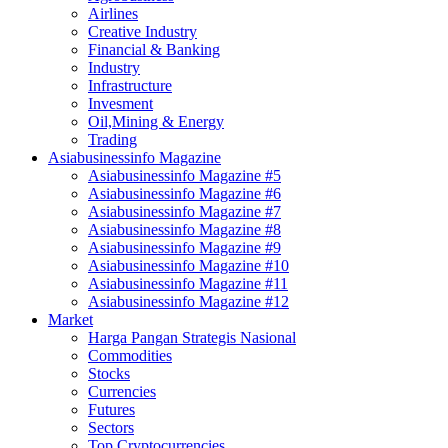
Airlines
Creative Industry
Financial & Banking
Industry
Infrastructure
Invesment
Oil,Mining & Energy
Trading
Asiabusinessinfo Magazine
Asiabusinessinfo Magazine #5
Asiabusinessinfo Magazine #6
Asiabusinessinfo Magazine #7
Asiabusinessinfo Magazine #8
Asiabusinessinfo Magazine #9
Asiabusinessinfo Magazine #10
Asiabusinessinfo Magazine #11
Asiabusinessinfo Magazine #12
Market
Harga Pangan Strategis Nasional
Commodities
Stocks
Currencies
Futures
Sectors
Top Cryptocurrencies