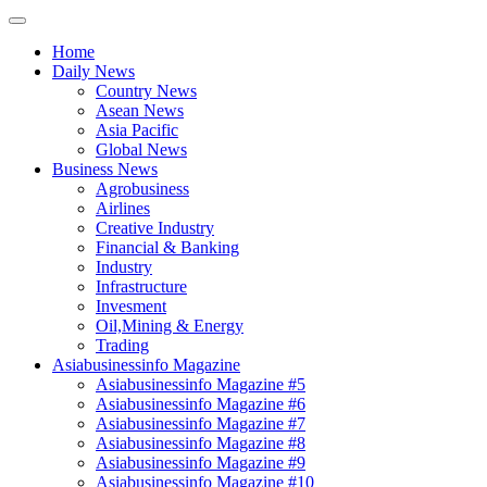
Home
Daily News
Country News
Asean News
Asia Pacific
Global News
Business News
Agrobusiness
Airlines
Creative Industry
Financial & Banking
Industry
Infrastructure
Invesment
Oil,Mining & Energy
Trading
Asiabusinessinfo Magazine
Asiabusinessinfo Magazine #5
Asiabusinessinfo Magazine #6
Asiabusinessinfo Magazine #7
Asiabusinessinfo Magazine #8
Asiabusinessinfo Magazine #9
Asiabusinessinfo Magazine #10