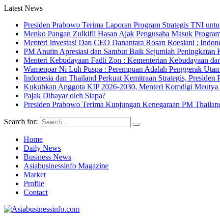
Latest News
Presiden Prabowo Terima Laporan Program Strategis TNI unt
Menko Pangan Zulkifli Hasan Ajak Pengusaha Masuk Program 
Menteri Investasi Dan CEO Danantara Rosan Roeslani : Indone
PM Anutin Apresiasi dan Sambut Baik Sejumlah Peningkatan K
Menteri Kebudayaan Fadli Zon : Kementerian Kebudayaan da
Wamenpar Ni Luh Puspa : Perempuan Adalah Penggerak Utama
Indonesia dan Thailand Perkuat Kemitraan Strategis, Presi
Kukuhkan Anggota KIP 2026-2030, Menteri Komdigi Meutya Ha
Pajak Dibayar oleh Siapa?
Presiden Prabowo Terima Kunjungan Kenegaraan PM Thailan
Search for:
Home
Daily News
Business News
Asiabusinessinfo Magazine
Market
Profile
Contact