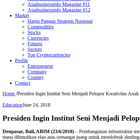
Asiabusinessinfo Magazine #11
Asiabusinessinfo Magazine #12
Market
Harga Pangan Strategis Nasional
Commodities
Stocks
Currencies
Futures
Sectors
Top Cryptocurrencies
Profile
Enterpreneur
Company
Country
Contact
Home
/
Presiden Ingin Institut Seni Menjadi Pelopor Kreativitas Ana
Education
June 24, 2018
Presiden Ingin Institut Seni Menjadi Pelo
Denpasar, Bali, ABIM (23/6/2018)
– Pembangunan infrastruktur mer
mana dibutuhkan elan atau semangat juang untuk mendobrak dinding