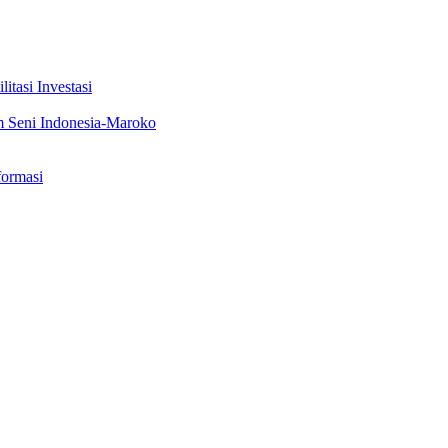
tasi Investasi
m Seni Indonesia-Maroko
formasi