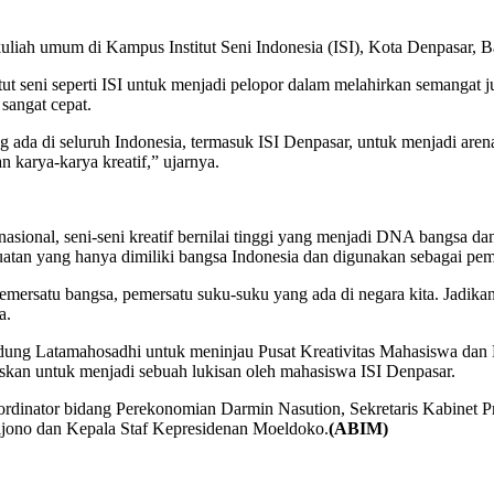
liah umum di Kampus Institut Seni Indonesia (ISI), Kota Denpasar, Ba
ut seni seperti ISI untuk menjadi pelopor dalam melahirkan semangat j
sangat cepat.
 yang ada di seluruh Indonesia, termasuk ISI Denpasar, untuk menjadi 
 karya-karya kreatif,” ujarnya.
onal, seni-seni kreatif bernilai tinggi yang menjadi DNA bangsa dan t
atan yang hanya dimiliki bangsa Indonesia dan digunakan sebagai pe
 pemersatu bangsa, pemersatu suku-suku yang ada di negara kita. Jadik
a.
dung Latamahosadhi untuk meninjau Pusat Kreativitas Mahasiswa dan 
ruskan untuk menjadi sebuah lukisan oleh mahasiswa ISI Denpasar.
rdinator bidang Perekonomian Darmin Nasution, Sekretaris Kabinet P
ono dan Kepala Staf Kepresidenan Moeldoko.
(ABIM)