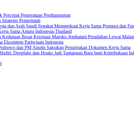
uk Percepat Pemerataan Pembangunan
Strategis Pemerintah
sia dan Arab Saudi Sepakat Memperkuat Kerja Sama Promosi dan Fasili
erja Sama Antara Indonesia-Thailand
n Kedutaan Besar Kerajaan Maroko Jembatani Peradaban Lewat Mala
 Ekosistem Pariwisata Indonesia
den Prabowo dan PM Anutin Saksikan Penunjukan Dokumen Kerja Sama
fid: Deepfake dan Hoaks Jadi Tantangan Baru bagi Keterbukaan In
d