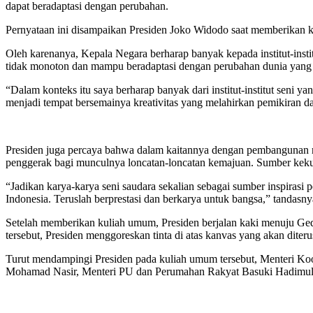
dapat beradaptasi dengan perubahan.
Pernyataan ini disampaikan Presiden Joko Widodo saat memberikan ku
Oleh karenanya, Kepala Negara berharap banyak kepada institut-instit
tidak monoton dan mampu beradaptasi dengan perubahan dunia yang 
“Dalam konteks itu saya berharap banyak dari institut-institut seni
menjadi tempat bersemainya kreativitas yang melahirkan pemikiran dan
Presiden juga percaya bahwa dalam kaitannya dengan pembangunan nasi
penggerak bagi munculnya loncatan-loncatan kemajuan. Sumber keku
“Jadikan karya-karya seni saudara sekalian sebagai sumber inspirasi
Indonesia. Teruslah berprestasi dan berkarya untuk bangsa,” tandasny
Setelah memberikan kuliah umum, Presiden berjalan kaki menuju Ge
tersebut, Presiden menggoreskan tinta di atas kanvas yang akan dite
Turut mendampingi Presiden pada kuliah umum tersebut, Menteri Koo
Mohamad Nasir, Menteri PU dan Perumahan Rakyat Basuki Hadimulj