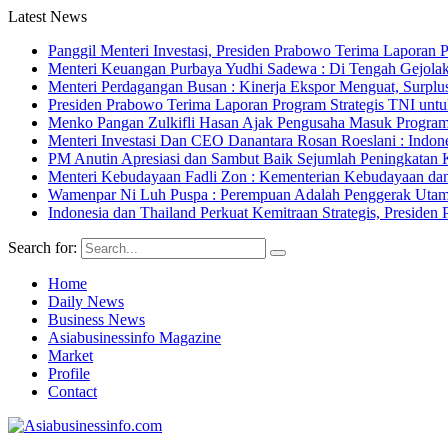
Latest News
Panggil Menteri Investasi, Presiden Prabowo Terima Lapor
Menteri Keuangan Purbaya Yudhi Sadewa : Di Tengah Gejolak
Menteri Perdagangan Busan : Kinerja Ekspor Menguat, Surpl
Presiden Prabowo Terima Laporan Program Strategis TNI unt
Menko Pangan Zulkifli Hasan Ajak Pengusaha Masuk Program 
Menteri Investasi Dan CEO Danantara Rosan Roeslani : Indone
PM Anutin Apresiasi dan Sambut Baik Sejumlah Peningkatan K
Menteri Kebudayaan Fadli Zon : Kementerian Kebudayaan da
Wamenpar Ni Luh Puspa : Perempuan Adalah Penggerak Utama
Indonesia dan Thailand Perkuat Kemitraan Strategis, Presi
Search for:
Home
Daily News
Business News
Asiabusinessinfo Magazine
Market
Profile
Contact