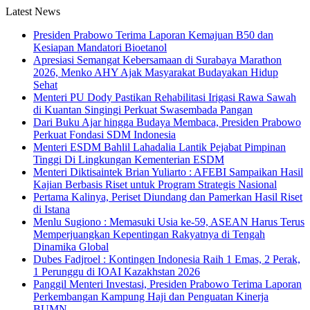
Latest News
Presiden Prabowo Terima Laporan Kemajuan B50 dan
Kesiapan Mandatori Bioetanol
Apresiasi Semangat Kebersamaan di Surabaya Marathon
2026, Menko AHY Ajak Masyarakat Budayakan Hidup
Sehat
Menteri PU Dody Pastikan Rehabilitasi Irigasi Rawa Sawah
di Kuantan Singingi Perkuat Swasembada Pangan
Dari Buku Ajar hingga Budaya Membaca, Presiden Prabowo
Perkuat Fondasi SDM Indonesia
Menteri ESDM Bahlil Lahadalia Lantik Pejabat Pimpinan
Tinggi Di Lingkungan Kementerian ESDM
Menteri Diktisaintek Brian Yuliarto : AFEBI Sampaikan Hasil
Kajian Berbasis Riset untuk Program Strategis Nasional
Pertama Kalinya, Periset Diundang dan Pamerkan Hasil Riset
di Istana
Menlu Sugiono : Memasuki Usia ke-59, ASEAN Harus Terus
Memperjuangkan Kepentingan Rakyatnya di Tengah
Dinamika Global
Dubes Fadjroel : Kontingen Indonesia Raih 1 Emas, 2 Perak,
1 Perunggu di IOAI Kazakhstan 2026
Panggil Menteri Investasi, Presiden Prabowo Terima Laporan
Perkembangan Kampung Haji dan Penguatan Kinerja
BUMN