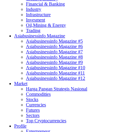
Financial & Banking
Industry
Infrastructure
Invesment
Oil,Mining & Energy
Trading
Asiabusinessinfo Magazine
Asiabusinessinfo Magazine #5
Asiabusinessinfo Magazine #6
Asiabusinessinfo Magazine #7
Asiabusinessinfo Magazine #8
Asiabusinessinfo Magazine #9
Asiabusinessinfo Magazine #10
Asiabusinessinfo Magazine #11
Asiabusinessinfo Magazine #12
Market
Harga Pangan Strategis Nasional
Commodities
Stocks
Currencies
Futures
Sectors
Top Cryptocurrencies
Profile
Enterpreneur