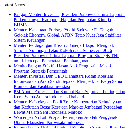
Latest News
Panggil Menteri Investasi, Presiden Prabowo Terima Laporan
Perkembangan Kampung Haji dan Penguatan Kinerja
BUMN
Menteri Keuangan Purbaya Yudhi Sadewa : Di Tengah
Gejolak Ekonomi Global, APBN Tetap Kuat Jaga Stabilitas
Sistem Keuangan
Menteri Perdagangan Busan : Kinerja Ekspor Menguat,
Surplus Nonmigas Tetap Kokoh pada Semester I 2026
Presiden Prabowo Terima Laporan Program Strategis TNI
untuk Percepat Pemerataan Pembangunan
Menko Pangan Zulkifli Hasan Ajak Pengusaha Masuk
Program Strategis Pemerintah
Menteri Investasi Dan CEO Danantara Rosan Roeslani :
Indonesia dan Arab Saudi Sepakat Memperkuat Kerja Sama
Promosi dan Fasilitasi Investasi
PM Anutin Apresiasi dan Sambut Baik Sejumlah Peningkatan
Kerja Sama Antara Indonesia-Thailand
Menteri Kebudayaan Fadli Zon : Kementerian Kebudayaan
dan Kedutaan Besar Kerajaan Maroko Jembatani Peradaban
Lewat Malam Seni Indonesia-Maroko
Wamenpar Ni Luh Puspa : Perempuan Adalah Penggerak
Utama Ekosistem Pariwisata Indonesia
Indonesia dan Thailand Perkuat Kemitraan Strategis, Presiden