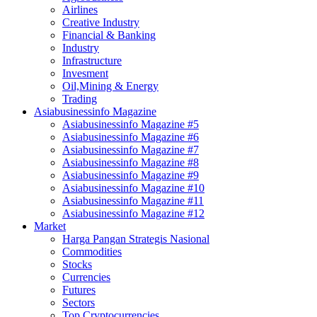
Airlines
Creative Industry
Financial & Banking
Industry
Infrastructure
Invesment
Oil,Mining & Energy
Trading
Asiabusinessinfo Magazine
Asiabusinessinfo Magazine #5
Asiabusinessinfo Magazine #6
Asiabusinessinfo Magazine #7
Asiabusinessinfo Magazine #8
Asiabusinessinfo Magazine #9
Asiabusinessinfo Magazine #10
Asiabusinessinfo Magazine #11
Asiabusinessinfo Magazine #12
Market
Harga Pangan Strategis Nasional
Commodities
Stocks
Currencies
Futures
Sectors
Top Cryptocurrencies