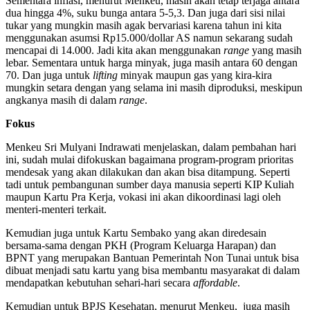
Sementara inflasi, menurut Menkeu, masih akan tetap terjaga antara
dua hingga 4%, suku bunga antara 5-5,3. Dan juga dari sisi nilai
tukar yang mungkin masih agak bervariasi karena tahun ini kita
menggunakan asumsi Rp15.000/dollar AS namun sekarang sudah
mencapai di 14.000. Jadi kita akan menggunakan
range
yang masih
lebar. Sementara untuk harga minyak, juga masih antara 60 dengan
70. Dan juga untuk
lifting
minyak maupun gas yang kira-kira
mungkin setara dengan yang selama ini masih diproduksi, meskipun
angkanya masih di dalam
range
.
Fokus
Menkeu Sri Mulyani Indrawati menjelaskan, dalam pembahan hari
ini, sudah mulai difokuskan bagaimana program-program prioritas
mendesak yang akan dilakukan dan akan bisa ditampung. Seperti
tadi untuk pembangunan sumber daya manusia seperti KIP Kuliah
maupun Kartu Pra Kerja, vokasi ini akan dikoordinasi lagi oleh
menteri-menteri terkait.
Kemudian juga untuk Kartu Sembako yang akan diredesain
bersama-sama dengan PKH (Program Keluarga Harapan) dan
BPNT yang merupakan Bantuan Pemerintah Non Tunai untuk bisa
dibuat menjadi satu kartu yang bisa membantu masyarakat di dalam
mendapatkan kebutuhan sehari-hari secara
affordable
.
Kemudian untuk BPJS Kesehatan, menurut Menkeu, juga masih