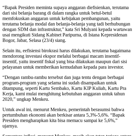
“Bapak Presiden meminta supaya anggaran diefisienkan, terutama
dari sisi belanja barang di dalam rangka untuk betul-betul
memfokuskan anggaran untuk kebijakan pembangunan, yaitu
terutama belanja modal dan belanja-belanja yang tadi berhubungan
dengan SDM dan infrastruktur,” kata Sri Mulyani kepada wartawan
usai mengikuti Sidang Kabinet Paripurna, di Istana Kepresidenan
Bogor, Jabar, Selasa (23/4) siang.
Selain itu, eefisiensi birokrasi harus dilakukan, terutama bagaimana
mendorong investasi ekspor melalui berbagai macam insentif-
insentif, yaitu insentif fiskal yang bisa dilakukan maupun dari sisi
pelayanan untuk memberikan kemudahan kepada para investor.
“Dengan rambu-rambu tersebut dan juga tentu dengan berbagai
program-program yang selama ini sudah disampaikan untuk
ditampung, seperti Kartu Sembako, Kartu KIP Kuliah, Kartu Pra
Kerja, kami mulai menghitung kebutuhan anggaran untuk tahun
2020,” ungkap Menkeu.
Untuk awal ini, menurut Menkeu, pemerintah berasumsi bahwa
pertumbuhan ekonomi akan berkisar antara 5,3%-5,6%. “Bapak
Presiden mengharapkan kita bisa memacu sampai ke 5,6%,”
ujarnya.