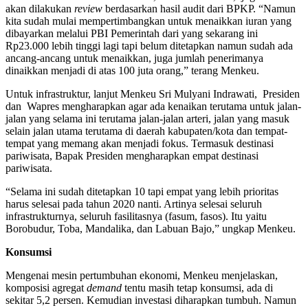
akan dilakukan
review
berdasarkan hasil audit dari BPKP. “Namun
kita sudah mulai mempertimbangkan untuk menaikkan iuran yang
dibayarkan melalui PBI Pemerintah dari yang sekarang ini
Rp23.000 lebih tinggi lagi tapi belum ditetapkan namun sudah ada
ancang-ancang untuk menaikkan, juga jumlah penerimanya
dinaikkan menjadi di atas 100 juta orang,” terang Menkeu.
Untuk infrastruktur, lanjut Menkeu Sri Mulyani Indrawati, Presiden
dan Wapres mengharapkan agar ada kenaikan terutama untuk jalan-
jalan yang selama ini terutama jalan-jalan arteri, jalan yang masuk
selain jalan utama terutama di daerah kabupaten/kota dan tempat-
tempat yang memang akan menjadi fokus. Termasuk destinasi
pariwisata, Bapak Presiden mengharapkan empat destinasi
pariwisata.
“Selama ini sudah ditetapkan 10 tapi empat yang lebih prioritas
harus selesai pada tahun 2020 nanti. Artinya selesai seluruh
infrastrukturnya, seluruh fasilitasnya (fasum, fasos). Itu yaitu
Borobudur, Toba, Mandalika, dan Labuan Bajo,” ungkap Menkeu.
Konsumsi
Mengenai mesin pertumbuhan ekonomi, Menkeu menjelaskan,
komposisi agregat
demand
tentu masih tetap konsumsi, ada di
sekitar 5,2 persen. Kemudian investasi diharapkan tumbuh. Namun