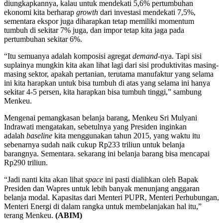
diungkapkannya, kalau untuk mendekati 5,6% pertumbuhan
ekonomi kita berharap
growth
dari investasi mendekati 7,5%,
sementara ekspor juga diharapkan tetap memiliki momentum
tumbuh di sekitar 7% juga, dan impor tetap kita jaga pada
pertumbuhan sekitar 6%.
“Itu semuanya adalah komposisi agregat
demand
-nya. Tapi sisi
suplainya mungkin kita akan lihat lagi dari sisi produktivitas masing-
masing sektor, apakah pertanian, terutama manufaktur yang selama
ini kita harapkan untuk bisa tumbuh di atas yang selama ini hanya
sekitar 4-5 persen, kita harapkan bisa tumbuh tinggi,” sambung
Menkeu.
Mengenai pemangkasan belanja barang, Menkeu Sri Mulyani
Indrawati mengatakan, sebetulnya yang Presiden inginkan
adalah
baseline
kita menggunakan tahun 2015, yang waktu itu
sebenarnya sudah naik cukup Rp233 triliun untuk belanja
barangnya. Sementara. sekarang ini belanja barang bisa mencapai
Rp290 triliun.
“Jadi nanti kita akan lihat
space
ini pasti dialihkan oleh Bapak
Presiden dan Wapres untuk lebih banyak menunjang anggaran
belanja modal. Kapasitas dari Menteri PUPR, Menteri Perhubungan,
Menteri Energi di dalam rangka untuk membelanjakan hal itu,”
terang Menkeu.
(ABIM)