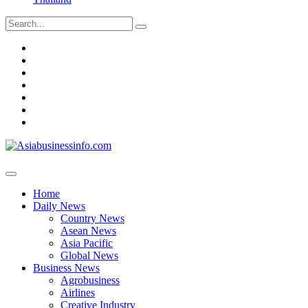
Search
for:
Home
Daily
News
Business
News
Asiabusinessinfo
Magazine
Market
Profile
Contact
Home
Daily News
Country News
Asean News
Asia Pacific
Global News
Business News
Agrobusiness
Airlines
Creative Industry