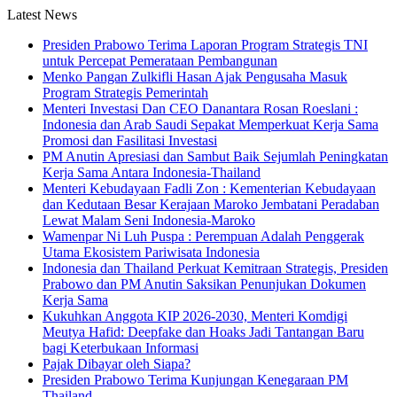
Latest News
Presiden Prabowo Terima Laporan Program Strategis TNI
untuk Percepat Pemerataan Pembangunan
Menko Pangan Zulkifli Hasan Ajak Pengusaha Masuk
Program Strategis Pemerintah
Menteri Investasi Dan CEO Danantara Rosan Roeslani :
Indonesia dan Arab Saudi Sepakat Memperkuat Kerja Sama
Promosi dan Fasilitasi Investasi
PM Anutin Apresiasi dan Sambut Baik Sejumlah Peningkatan
Kerja Sama Antara Indonesia-Thailand
Menteri Kebudayaan Fadli Zon : Kementerian Kebudayaan
dan Kedutaan Besar Kerajaan Maroko Jembatani Peradaban
Lewat Malam Seni Indonesia-Maroko
Wamenpar Ni Luh Puspa : Perempuan Adalah Penggerak
Utama Ekosistem Pariwisata Indonesia
Indonesia dan Thailand Perkuat Kemitraan Strategis, Presiden
Prabowo dan PM Anutin Saksikan Penunjukan Dokumen
Kerja Sama
Kukuhkan Anggota KIP 2026-2030, Menteri Komdigi
Meutya Hafid: Deepfake dan Hoaks Jadi Tantangan Baru
bagi Keterbukaan Informasi
Pajak Dibayar oleh Siapa?
Presiden Prabowo Terima Kunjungan Kenegaraan PM
Thailand