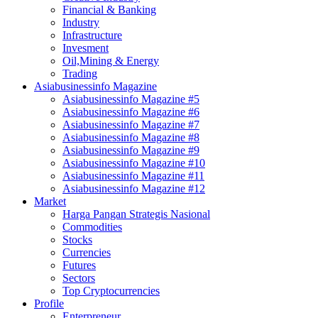
Financial & Banking
Industry
Infrastructure
Invesment
Oil,Mining & Energy
Trading
Asiabusinessinfo Magazine
Asiabusinessinfo Magazine #5
Asiabusinessinfo Magazine #6
Asiabusinessinfo Magazine #7
Asiabusinessinfo Magazine #8
Asiabusinessinfo Magazine #9
Asiabusinessinfo Magazine #10
Asiabusinessinfo Magazine #11
Asiabusinessinfo Magazine #12
Market
Harga Pangan Strategis Nasional
Commodities
Stocks
Currencies
Futures
Sectors
Top Cryptocurrencies
Profile
Enterpreneur