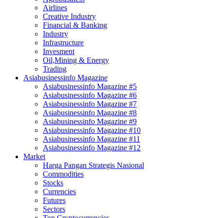
Airlines
Creative Industry
Financial & Banking
Industry
Infrastructure
Invesment
Oil,Mining & Energy
Trading
Asiabusinessinfo Magazine
Asiabusinessinfo Magazine #5
Asiabusinessinfo Magazine #6
Asiabusinessinfo Magazine #7
Asiabusinessinfo Magazine #8
Asiabusinessinfo Magazine #9
Asiabusinessinfo Magazine #10
Asiabusinessinfo Magazine #11
Asiabusinessinfo Magazine #12
Market
Harga Pangan Strategis Nasional
Commodities
Stocks
Currencies
Futures
Sectors
Top Cryptocurrencies