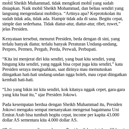
mobil Sheikh Muhammad, tidak mengikuti mobil yang sudah
disiapkan. Naik mobil Sheikh Mohammad, dan beliau sendiri yang
langsung mengendarai mobilnya. “Artinya apa? Keprotokolan itu
sudah tidak ada, tidak ada. Hampir tidak ada di sana. Begitu cepat,
simple dan sederhana. Tidak diatur-atur, diatur-atur, ribet, ruwet,”
jelas Presiden.
Kenyataan tersebut, menurut Presiden, beda dengan di sini, yang
terlalu banyak diatur, terlalu banyak Peraturan Undang-undang,
Perpres, Permen, Pergub, Perda, Perwali, Perbupati.
“Kita ini menjerat diri kita sendiri, yang buat kita sendiri, yang
bingung kita sendiri, yang nggak bisa cepat juga kita sendiri,” kata
Presiden seraya mengisahkan, saat dirinya mau memutuskan
diingatkan hati-hati undang-undan ngga boleh, mau cepat diingatkan
kembali hati-hati.
“Lho yang bikin ini kita sendiri, kok kitanya nggak cepet, gara-gara
yang kita buat itu,” ujar Presiden Jokowi.
Pada kesempatan berdua dengan Sheikh Muhammad itu, Presiden
Jokowi mengaku sempat menanyakan mengenai bagaimana Uni
Emirat Arab bisa tumbuh begitu cepat, income per kapita 43.000
dollar AS sementara kita 4.000 dollar AS.