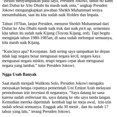
“Beliau menyampaikan pada saya, Presiden Jokowi, tahun 60 kami
dari Dubai ke Abu Dhabi itu masih naik onta,” ungkap Presiden
Jokowi mengungkapkan jawaban Sheikh Muhammad seraya
menambahkan, saat itu kita sudah naik Holden dan Impala.
Tahun 1970an, lanjut Presiden, menurut Sheikh Muhammad dari
Dubai ke Abu Dhabi masih naik truk dan naik
pick up
, sementara
kita tahun itu sudah naik Kijang (Toyota Kijang, red). Tapi begitu
menginjak tahun 1980-1985an, di sana sudah melompat semuanya,
kita masih naik Kijang.
“Kuncinya apa? Kecepatan. Jadi sering saya sampaikan ke depan
tidak lagi negara besar menguasai negara kecil, negara kaya
menguasai negara miskin, tetapi negara cepat akan menguasai
negara yang lambat,” tutur Presiden Jokowi.
Ngga Usah Banyak
Saat masih menjadi Walikota Solo, Presiden Jokowi mengaku
merasakan betapa cepatnya pemerintah Uni Emirat Arab melayani
permohonan izin investasi di negaranya. “Saya datang ke sana
karena sudah
online
saat itu, saya datang ke situ saya tanda tangan.
Kemudian mereka diperintah kembali lagi ke meja awal, izin-izin
sudah selesai semuanya. Enggak ada 30 menit , dan itu sudah 17
tahun yang lalu,” terang Presiden Jokowi.