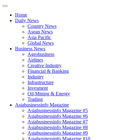
Home
Daily News
Country News
Asean News
Asia Pacific
Global News
Business News
Agrobusiness
Airlines
Creative Industry
Financial & Banking
Industry
Infrastructure
Invesment
Oil,Mining & Energy
Trading
Asiabusinessinfo Magazine
Asiabusinessinfo Magazine #5
Asiabusinessinfo Magazine #6
Asiabusinessinfo Magazine #7
Asiabusinessinfo Magazine #8
Asiabusinessinfo Magazine #9
Asiabusinessinfo Magazine #10