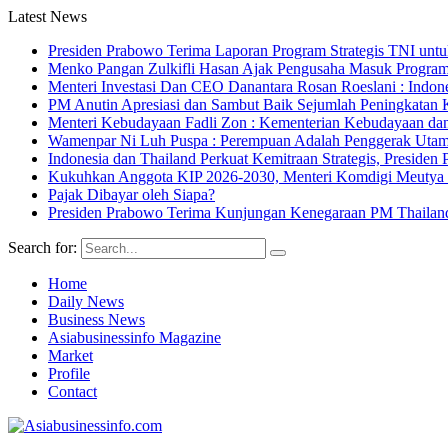
Latest News
Presiden Prabowo Terima Laporan Program Strategis TNI unt
Menko Pangan Zulkifli Hasan Ajak Pengusaha Masuk Program 
Menteri Investasi Dan CEO Danantara Rosan Roeslani : Indone
PM Anutin Apresiasi dan Sambut Baik Sejumlah Peningkatan K
Menteri Kebudayaan Fadli Zon : Kementerian Kebudayaan da
Wamenpar Ni Luh Puspa : Perempuan Adalah Penggerak Utama
Indonesia dan Thailand Perkuat Kemitraan Strategis, Presi
Kukuhkan Anggota KIP 2026-2030, Menteri Komdigi Meutya Ha
Pajak Dibayar oleh Siapa?
Presiden Prabowo Terima Kunjungan Kenegaraan PM Thailan
Search for:
Home
Daily News
Business News
Asiabusinessinfo Magazine
Market
Profile
Contact