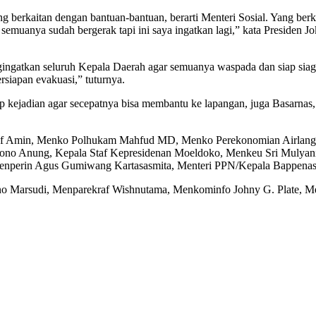
ang berkaitan dengan bantuan-bantuan, berarti Menteri Sosial. Yang 
muanya sudah bergerak tapi ini saya ingatkan lagi,” kata Presiden J
ingatkan seluruh Kepala Daerah agar semuanya waspada dan siap sia
rsiapan evakuasi,” tuturnya.
tiap kejadian agar secepatnya bisa membantu ke lapangan, juga Basar
Ma’ruf Amin, Menko Polhukam Mahfud MD, Menko Perekonomian Airla
mono Anung, Kepala Staf Kepresidenan Moeldoko, Menkeu Sri Mulyani 
enperin Agus Gumiwang Kartasasmita, Menteri PPN/Kepala Bappenas 
tno Marsudi, Menparekraf Wishnutama, Menkominfo Johny G. Plate, Me