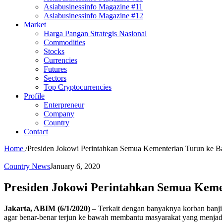
Asiabusinessinfo Magazine #11
Asiabusinessinfo Magazine #12
Market
Harga Pangan Strategis Nasional
Commodities
Stocks
Currencies
Futures
Sectors
Top Cryptocurrencies
Profile
Enterpreneur
Company
Country
Contact
Home
/
Presiden Jokowi Perintahkan Semua Kementerian Turun ke 
Country News
January 6, 2020
Presiden Jokowi Perintahkan Semua Keme
Jakarta, ABIM (6/1/2020)
– Terkait dengan banyaknya korban banji
agar benar-benar terjun ke bawah membantu masyarakat yang menjad