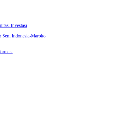
tasi Investasi
m Seni Indonesia-Maroko
formasi