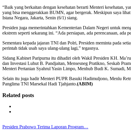
“Baik yang berkaitan dengan kesehatan berarti Menteri kesehatan, y
yang bisa menggerakkan BUMN, agar bergerak. Meskipun saya lihat se
Istana Negara, Jakarta, Senin (6/1) siang.
Presiden juga memerintahkan Kementerian Dalam Negeri untuk meng
ekstrem seperti sekarang ini. “Ada persiapan, ada perencanaan, ada pe
Sementara kepada jajaran TNI dan Polri, Presiden meminta pada se
perintah tidak usah saya ulang-ulang lagi,” tegasnya.
Sidang Kabinet Paripurna itu dihadiri oleh Wakil Presiden KH. 
dan Investasi Luhut B. Pandjaitan, Mensesneg Pratikno, Seskab Pra
Menteri Pertanian Syahrul Yasin Limpo, Menhub Budi K. Sumadi, M
Selain itu juga hadir Menteri PUPR Basuki Hadimuljono, Menlu Re
Panglima TNI Marsekal Hadi Tjahjanto.
(ABIM)
Related posts
Presiden Prabowo Terima Laporan Program…