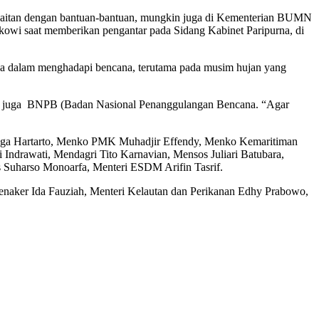
berkaitan dengan bantuan-bantuan, mungkin juga di Kementerian BUMN
okowi saat memberikan pengantar pada Sidang Kabinet Paripurna, di
ga dalam menghadapi bencana, terutama pada musim hujan yang
nas, juga BNPB (Badan Nasional Penanggulangan Bencana. “Agar
ngga Hartarto, Menko PMK Muhadjir Effendy, Menko Kemaritiman
Indrawati, Mendagri Tito Karnavian, Mensos Juliari Batubara,
Suharso Monoarfa, Menteri ESDM Arifin Tasrif.
naker Ida Fauziah, Menteri Kelautan dan Perikanan Edhy Prabowo,