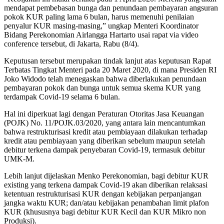
mendapat pembebasan bunga dan penundaan pembayaran angsuran
pokok KUR paling lama 6 bulan, harus memenuhi penilaian
penyalur KUR masing-masing,” ungkap Menteri Koordinator
Bidang Perekonomian Airlangga Hartarto usai rapat via video
conference tersebut, di Jakarta, Rabu (8/4).
Keputusan tersebut merupakan tindak lanjut atas keputusan Rapat
Terbatas Tingkat Menteri pada 20 Maret 2020, di mana Presiden RI
Joko Widodo telah menegaskan bahwa diberlakukan penundaan
pembayaran pokok dan bunga untuk semua skema KUR yang
terdampak Covid-19 selama 6 bulan.
Hal ini diperkuat lagi dengan Peraturan Otoritas Jasa Keuangan
(POJK) No. 11/POJK.03/2020, yang antara lain mencantumkan
bahwa restrukturisasi kredit atau pembiayaan dilakukan terhadap
kredit atau pembiayaan yang diberikan sebelum maupun setelah
debitur terkena dampak penyebaran Covid-19, termasuk debitur
UMK-M.
Lebih lanjut dijelaskan Menko Perekonomian, bagi debitur KUR
existing yang terkena dampak Covid-19 akan diberikan relaksasi
ketentuan restrukturisasi KUR dengan kebijakan perpanjangan
jangka waktu KUR; dan/atau kebijakan penambahan limit plafon
KUR (khususnya bagi debitur KUR Kecil dan KUR Mikro non
Produksi).