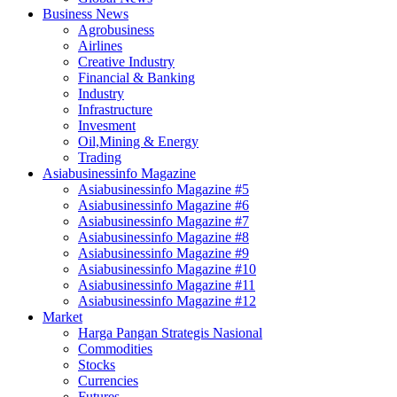
Business News
Agrobusiness
Airlines
Creative Industry
Financial & Banking
Industry
Infrastructure
Invesment
Oil,Mining & Energy
Trading
Asiabusinessinfo Magazine
Asiabusinessinfo Magazine #5
Asiabusinessinfo Magazine #6
Asiabusinessinfo Magazine #7
Asiabusinessinfo Magazine #8
Asiabusinessinfo Magazine #9
Asiabusinessinfo Magazine #10
Asiabusinessinfo Magazine #11
Asiabusinessinfo Magazine #12
Market
Harga Pangan Strategis Nasional
Commodities
Stocks
Currencies
Futures