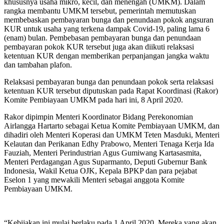
khususnya usaha mikro, kecil, dan menengah (UMKM). Dalam
rangka membantu UMKM tersebut, pemerintah memutuskan
membebaskan pembayaran bunga dan penundaan pokok angsuran
KUR untuk usaha yang terkena dampak Covid-19, paling lama 6
(enam) bulan. Pembebasan pembayaran bunga dan penundaan
pembayaran pokok KUR tersebut juga akan diikuti relaksasi
ketentuan KUR dengan memberikan perpanjangan jangka waktu
dan tambahan plafon.
Relaksasi pembayaran bunga dan penundaan pokok serta relaksasi
ketentuan KUR tersebut diputuskan pada Rapat Koordinasi (Rakor)
Komite Pembiayaan UMKM pada hari ini, 8 April 2020.
Rakor dipimpin Menteri Koordinator Bidang Perekonomian
Airlangga Hartarto sebagai Ketua Komite Pembiayaan UMKM, dan
dihadiri oleh Menteri Koperasi dan UMKM Teten Masduki, Menteri
Kelautan dan Perikanan Edhy Prabowo, Menteri Tenaga Kerja Ida
Fauziah, Menteri Perindustrian Agus Gumiwang Kartasasmita,
Menteri Perdagangan Agus Suparmanto, Deputi Gubernur Bank
Indonesia, Wakil Ketua OJK, Kepala BPKP dan para pejabat
Eselon 1 yang mewakili Menteri sebagai anggota Komite
Pembiayaan UMKM.
“Kebijakan ini mulai berlaku pada 1 April 2020. Mereka yang akan