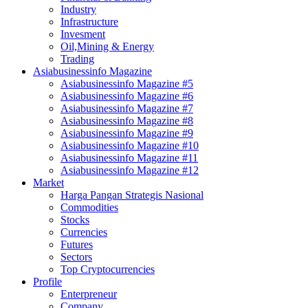
Industry
Infrastructure
Invesment
Oil,Mining & Energy
Trading
Asiabusinessinfo Magazine
Asiabusinessinfo Magazine #5
Asiabusinessinfo Magazine #6
Asiabusinessinfo Magazine #7
Asiabusinessinfo Magazine #8
Asiabusinessinfo Magazine #9
Asiabusinessinfo Magazine #10
Asiabusinessinfo Magazine #11
Asiabusinessinfo Magazine #12
Market
Harga Pangan Strategis Nasional
Commodities
Stocks
Currencies
Futures
Sectors
Top Cryptocurrencies
Profile
Enterpreneur
Company