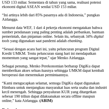
USD 133 miliar. Sementara di tahun yang sama, realisasi potensi
ekonomi digital ASEAN senilai USD 153 miliar.
“Ini artinya lebih dari 85% pasarnya ada di Indonesia,” pungkas
Airlangga.
Menurut data WEF, 1 dari 4 pekerja ekonomi mengatakan bahwa
sumber pendanaan yang paling penting adalah perbankan, bantuan
pemerintah, dan pinjaman online. Selain itu, sebanyak 34%
digital
tools
yang digunakan saat pandemi adalah
ebanking
.
“Sesuai dengan acara hari ini, yaitu peluncuran program Digital
Kredit UMKM. Tentu peluncuran siang hari ini mendapatkan
momentum yang sangat tepat,” ujar Menko Airlangga.
Sebagai penutup, Menko Perekonomian berharap DigiKu dapat
memberikan akses seluas-luasnya sehingga UMKM dapat kembali
beroperasi dan menemukan permintaannya.
“Kami mengucapkan selamat, semoga DigiKu dapat digunakan
Himbara untuk menjangkau masyarakat luas serta usaha dan industri
kecil menengah. Sehingga penyaluran KUR yang ditargetkan
sebesar 190 triliun dapat dilaksanakan secara offline maupun
online,” kata Airlangga.
(ABIM)