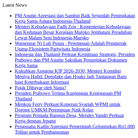
Latest News
PM Anutin Apresiasi dan Sambut Baik Sejumlah Peningkatan
Kerja Sama Antara Indonesia-Thailand
Menteri Kebudayaan Fadli Zon : Kementerian Kebudayaan
dan Kedutaan Besar Kerajaan Maroko Jembatani Peradaban
Lewat Malam Seni Indonesia-Maroko
Wamenpar Ni Luh Puspa : Perempuan Adalah Penggerak
Utama Ekosistem Pariwisata Indonesia
Indonesia dan Thailand Perkuat Kemitraan Strategis, Presiden
Prabowo dan PM Anutin Saksikan Penunjukan Dokumen
Kerja Sama
Kukuhkan Anggota KIP 2026-2030, Menteri Komdigi
Meutya Hafid: Deepfake dan Hoaks Jadi Tantangan Baru
bagi Keterbukaan Informasi
Pajak Dibayar oleh Siapa?
Presiden Prabowo Terima Kunjungan Kenegaraan PM
Thailand
Menkop Ferry Perkuat Koperasi Syariah WPMI untuk
Dorong UMKM Perempuan Naik Kelas
Program Pemuda Bangun Desa, Mendes Yandri Perkuat
Kerja dengan Jepang
Pengusaha Kadin Apresiasi Pemerintah Gelontorkan Rp1.000
Triliun untuk Pembangunan