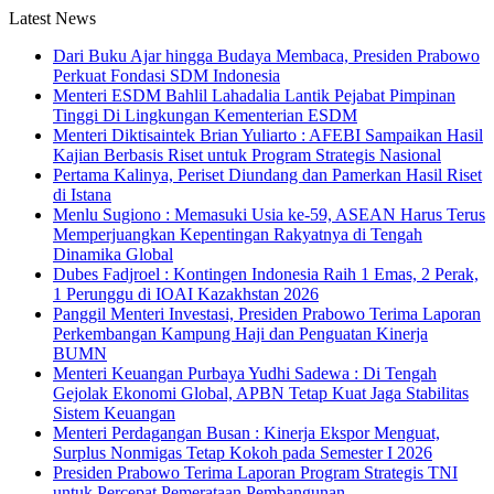
Latest News
Dari Buku Ajar hingga Budaya Membaca, Presiden Prabowo
Perkuat Fondasi SDM Indonesia
Menteri ESDM Bahlil Lahadalia Lantik Pejabat Pimpinan
Tinggi Di Lingkungan Kementerian ESDM
Menteri Diktisaintek Brian Yuliarto : AFEBI Sampaikan Hasil
Kajian Berbasis Riset untuk Program Strategis Nasional
Pertama Kalinya, Periset Diundang dan Pamerkan Hasil Riset
di Istana
Menlu Sugiono : Memasuki Usia ke-59, ASEAN Harus Terus
Memperjuangkan Kepentingan Rakyatnya di Tengah
Dinamika Global
Dubes Fadjroel : Kontingen Indonesia Raih 1 Emas, 2 Perak,
1 Perunggu di IOAI Kazakhstan 2026
Panggil Menteri Investasi, Presiden Prabowo Terima Laporan
Perkembangan Kampung Haji dan Penguatan Kinerja
BUMN
Menteri Keuangan Purbaya Yudhi Sadewa : Di Tengah
Gejolak Ekonomi Global, APBN Tetap Kuat Jaga Stabilitas
Sistem Keuangan
Menteri Perdagangan Busan : Kinerja Ekspor Menguat,
Surplus Nonmigas Tetap Kokoh pada Semester I 2026
Presiden Prabowo Terima Laporan Program Strategis TNI
untuk Percepat Pemerataan Pembangunan