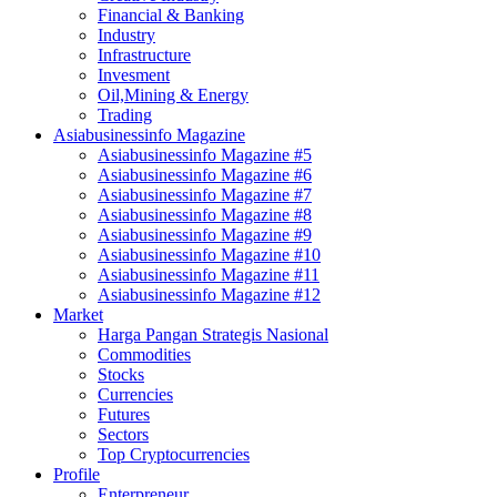
Financial & Banking
Industry
Infrastructure
Invesment
Oil,Mining & Energy
Trading
Asiabusinessinfo Magazine
Asiabusinessinfo Magazine #5
Asiabusinessinfo Magazine #6
Asiabusinessinfo Magazine #7
Asiabusinessinfo Magazine #8
Asiabusinessinfo Magazine #9
Asiabusinessinfo Magazine #10
Asiabusinessinfo Magazine #11
Asiabusinessinfo Magazine #12
Market
Harga Pangan Strategis Nasional
Commodities
Stocks
Currencies
Futures
Sectors
Top Cryptocurrencies
Profile
Enterpreneur