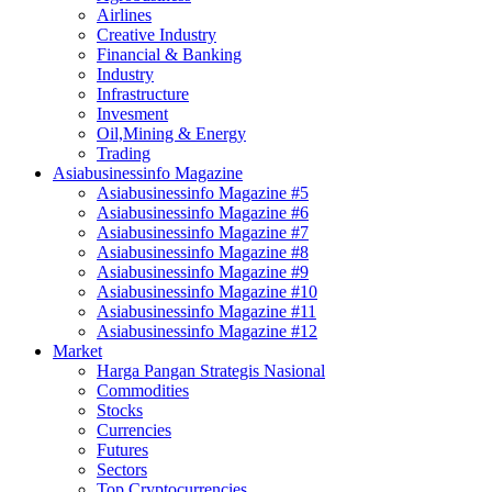
Airlines
Creative Industry
Financial & Banking
Industry
Infrastructure
Invesment
Oil,Mining & Energy
Trading
Asiabusinessinfo Magazine
Asiabusinessinfo Magazine #5
Asiabusinessinfo Magazine #6
Asiabusinessinfo Magazine #7
Asiabusinessinfo Magazine #8
Asiabusinessinfo Magazine #9
Asiabusinessinfo Magazine #10
Asiabusinessinfo Magazine #11
Asiabusinessinfo Magazine #12
Market
Harga Pangan Strategis Nasional
Commodities
Stocks
Currencies
Futures
Sectors
Top Cryptocurrencies