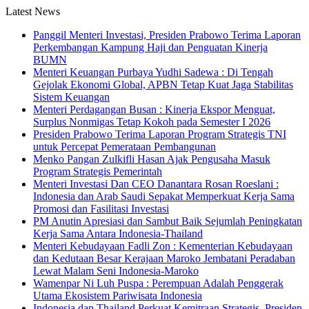
Latest News
Panggil Menteri Investasi, Presiden Prabowo Terima Laporan
Perkembangan Kampung Haji dan Penguatan Kinerja
BUMN
Menteri Keuangan Purbaya Yudhi Sadewa : Di Tengah
Gejolak Ekonomi Global, APBN Tetap Kuat Jaga Stabilitas
Sistem Keuangan
Menteri Perdagangan Busan : Kinerja Ekspor Menguat,
Surplus Nonmigas Tetap Kokoh pada Semester I 2026
Presiden Prabowo Terima Laporan Program Strategis TNI
untuk Percepat Pemerataan Pembangunan
Menko Pangan Zulkifli Hasan Ajak Pengusaha Masuk
Program Strategis Pemerintah
Menteri Investasi Dan CEO Danantara Rosan Roeslani :
Indonesia dan Arab Saudi Sepakat Memperkuat Kerja Sama
Promosi dan Fasilitasi Investasi
PM Anutin Apresiasi dan Sambut Baik Sejumlah Peningkatan
Kerja Sama Antara Indonesia-Thailand
Menteri Kebudayaan Fadli Zon : Kementerian Kebudayaan
dan Kedutaan Besar Kerajaan Maroko Jembatani Peradaban
Lewat Malam Seni Indonesia-Maroko
Wamenpar Ni Luh Puspa : Perempuan Adalah Penggerak
Utama Ekosistem Pariwisata Indonesia
Indonesia dan Thailand Perkuat Kemitraan Strategis, Presiden