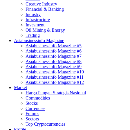
Creative Industry
Financial & Banking
Industry
Infrastructure
Invesment
Oil,Mining & Energy
Trading
Asiabusinessinfo Magazine
Asiabusinessinfo Magazine #5
Asiabusinessinfo Magazine #6
Asiabusinessinfo Magazine #7
Asiabusinessinfo Magazine #8
Asiabusinessinfo Magazine #9
Asiabusinessinfo Magazine #10
Asiabusinessinfo Magazine #11
Asiabusinessinfo Magazine #12
Market
Harga Pangan Strategis Nasional
Commodities
Stocks
Currencies
Futures
Sectors
Top Cryptocurrencies
Profile