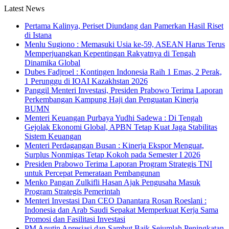
Latest News
Pertama Kalinya, Periset Diundang dan Pamerkan Hasil Riset
di Istana
Menlu Sugiono : Memasuki Usia ke-59, ASEAN Harus Terus
Memperjuangkan Kepentingan Rakyatnya di Tengah
Dinamika Global
Dubes Fadjroel : Kontingen Indonesia Raih 1 Emas, 2 Perak,
1 Perunggu di IOAI Kazakhstan 2026
Panggil Menteri Investasi, Presiden Prabowo Terima Laporan
Perkembangan Kampung Haji dan Penguatan Kinerja
BUMN
Menteri Keuangan Purbaya Yudhi Sadewa : Di Tengah
Gejolak Ekonomi Global, APBN Tetap Kuat Jaga Stabilitas
Sistem Keuangan
Menteri Perdagangan Busan : Kinerja Ekspor Menguat,
Surplus Nonmigas Tetap Kokoh pada Semester I 2026
Presiden Prabowo Terima Laporan Program Strategis TNI
untuk Percepat Pemerataan Pembangunan
Menko Pangan Zulkifli Hasan Ajak Pengusaha Masuk
Program Strategis Pemerintah
Menteri Investasi Dan CEO Danantara Rosan Roeslani :
Indonesia dan Arab Saudi Sepakat Memperkuat Kerja Sama
Promosi dan Fasilitasi Investasi
PM Anutin Apresiasi dan Sambut Baik Sejumlah Peningkatan