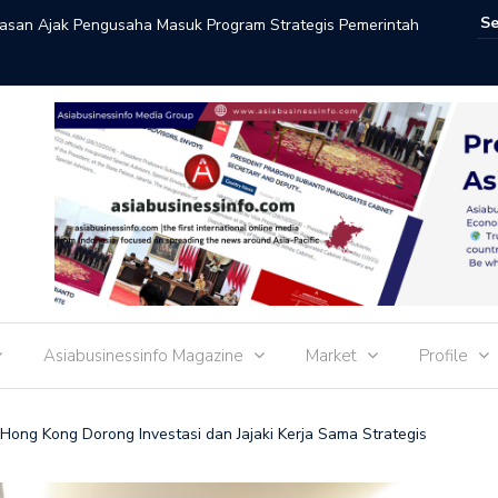
Hasan Ajak Pengusaha Masuk Program Strategis Pemerintah
Menteri 
Sepakat 
Asiabusinessinfo Magazine
Market
Profile
Hong Kong Dorong Investasi dan Jajaki Kerja Sama Strategis