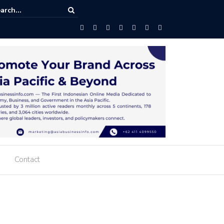
Investasi Dan CEO Danantara Rosan Roeslani : Indonesia dan Arab Sau
Memperkuat Kerja Sama Promosi dan Fasilitasi Investasi
Contact