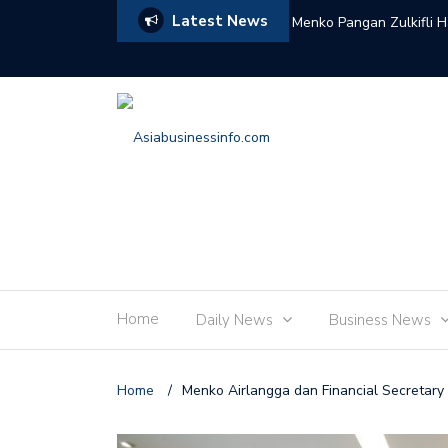
Latest News
ram Strategis TNI untuk Percepat
Menko Pangan Zulkifli 
Home
Daily News
Business News
Home
/
Menko Airlangga dan Financial Secretary 