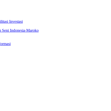
tasi Investasi
m Seni Indonesia-Maroko
formasi