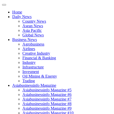
Home
Daily News
Country News
Asean News
Asia Pacific
Global News
Business News
Agrobusiness
Airlines
Creative Industry
Financial & Banking
Industry
Infrastructure
Invesment
Oil,Mining & Energy
Trading
Asiabusinessinfo Magazine
Asiabusinessinfo Magazine #5
Asiabusinessinfo Magazine #6
Asiabusinessinfo Magazine #7
Asiabusinessinfo Magazine #8
Asiabusinessinfo Magazine #9
Asiabusinessinfo Magazine #10