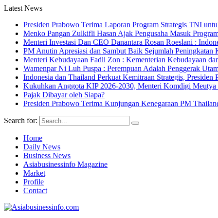
Latest News
Presiden Prabowo Terima Laporan Program Strategis TNI unt
Menko Pangan Zulkifli Hasan Ajak Pengusaha Masuk Program 
Menteri Investasi Dan CEO Danantara Rosan Roeslani : Indone
PM Anutin Apresiasi dan Sambut Baik Sejumlah Peningkatan K
Menteri Kebudayaan Fadli Zon : Kementerian Kebudayaan da
Wamenpar Ni Luh Puspa : Perempuan Adalah Penggerak Utama
Indonesia dan Thailand Perkuat Kemitraan Strategis, Presi
Kukuhkan Anggota KIP 2026-2030, Menteri Komdigi Meutya Ha
Pajak Dibayar oleh Siapa?
Presiden Prabowo Terima Kunjungan Kenegaraan PM Thailan
Search for:
Home
Daily News
Business News
Asiabusinessinfo Magazine
Market
Profile
Contact