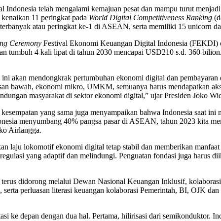
l Indonesia telah mengalami kemajuan pesat dan mampu turut menjadi
ti kenaikan 11 peringkat pada
World Digital Competitiveness Ranking
(d
 terbanyak atau peringkat ke-1 di ASEAN, serta memiliki 15 unicorn 
ng Ceremony
Festival Ekonomi Keuangan Digital Indonesia (FEKDI) 
an tumbuh 4 kali lipat di tahun 2030 mencapai USD210 s.d. 360 bilion.
 akan mendongkrak pertumbuhan ekonomi digital dan pembayaran digital 
lapisan bawah, ekonomi mikro, UMKM, semuanya harus mendapatkan ak
dungan masyarakat di sektor ekonomi digital,” ujar Presiden Joko Wi
kesempatan yang sama juga menyampaikan bahwa Indonesia saat ini mer
nesia menyumbang 40% pangsa pasar di ASEAN, tahun 2023 kita menc
ko Airlangga.
aju lokomotif ekonomi digital tetap stabil dan memberikan manfaat mak
gulasi yang adaptif dan melindungi. Penguatan fondasi juga harus d
erus didorong melalui Dewan Nasional Keuangan Inklusif, kolaborasi p
serta perluasan literasi keuangan kolaborasi Pemerintah, BI, OJK dan 
tasi ke depan dengan dua hal. Pertama, hilirisasi dari semikonduktor. 