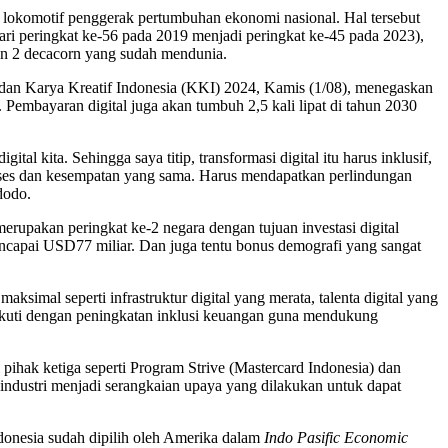
 lokomotif penggerak pertumbuhan ekonomi nasional. Hal tersebut
ari peringkat ke-56 pada 2019 menjadi peringkat ke-45 pada 2023),
dan 2 decacorn yang sudah mendunia.
dan Karya Kreatif Indonesia (KKI) 2024, Kamis (1/08), menegaskan
 Pembayaran digital juga akan tumbuh 2,5 kali lipat di tahun 2030
kita. Sehingga saya titip, transformasi digital itu harus inklusif,
ses dan kesempatan yang sama. Harus mendapatkan perlindungan
dodo.
upakan peringkat ke-2 negara dengan tujuan investasi digital
apai USD77 miliar. Dan juga tentu bonus demografi yang sangat
simal seperti infrastruktur digital yang merata, talenta digital yang
iikuti dengan peningkatan inklusi keuangan guna mendukung
ihak ketiga seperti Program Strive (Mastercard Indonesia) dan
industri menjadi serangkaian upaya yang dilakukan untuk dapat
Indonesia sudah dipilih oleh Amerika dalam
Indo Pasific Economic