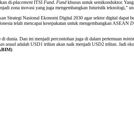
kan di-
placement
ITSI
Fund
.
Fund
khusus untuk semikonduktor. Yang
njadi zona inovasi yang juga mengembangkan futuristik teknologi,” u
kan Strategi Nasional Ekonomi Digital 2030 agar sektor digital dapat 
 Indonesia telah mencapai kesepakatan untuk mengembangkan ASEAN
D
n
di dunia. Dan ini menjadi percontohan juga di dalam pertemuan
minis
 as usual
adalah USD1 triliun akan naik menjadi USD2 triliun. Jadi ek
ABIM)