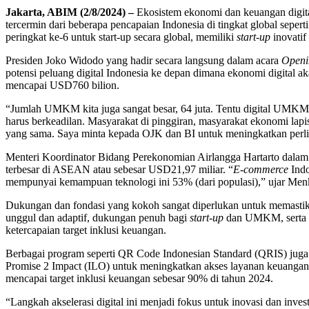
Jakarta, ABIM (2/8/2024) –
Ekosistem ekonomi dan keuangan digita
tercermin dari beberapa pencapaian Indonesia di tingkat global seper
peringkat ke-6 untuk start-up secara global, memiliki
start-up
inovatif
Presiden Joko Widodo yang hadir secara langsung dalam acara
Openi
potensi peluang digital Indonesia ke depan dimana ekonomi digital ak
mencapai USD760 bilion.
“Jumlah UMKM kita juga sangat besar, 64 juta. Tentu digital UMKM ini
harus berkeadilan. Masyarakat di pinggiran, masyarakat ekonomi 
yang sama. Saya minta kepada OJK dan BI untuk meningkatkan perlin
Menteri Koordinator Bidang Perekonomian Airlangga Hartarto dalam 
terbesar di ASEAN atau sebesar USD21,97 miliar. “
E-commerce
Indo
mempunyai kemampuan teknologi ini 53% (dari populasi),” ujar Men
Dukungan dan fondasi yang kokoh sangat diperlukan untuk memastikan l
unggul dan adaptif, dukungan penuh bagi
start-up
dan UMKM, serta re
ketercapaian target inklusi keuangan.
Berbagai program seperti QR Code Indonesian Standard (QRIS) juga t
Promise 2 Impact (ILO) untuk meningkatkan akses layanan keuangan, 
mencapai target inklusi keuangan sebesar 90% di tahun 2024.
“Langkah akselerasi digital ini menjadi fokus untuk inovasi dan inves