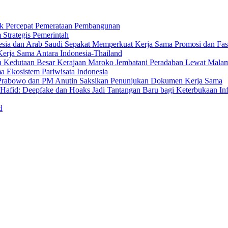
uk Percepat Pemerataan Pembangunan
Strategis Pemerintah
sia dan Arab Saudi Sepakat Memperkuat Kerja Sama Promosi dan Fasili
erja Sama Antara Indonesia-Thailand
n Kedutaan Besar Kerajaan Maroko Jembatani Peradaban Lewat Mala
 Ekosistem Pariwisata Indonesia
den Prabowo dan PM Anutin Saksikan Penunjukan Dokumen Kerja Sama
fid: Deepfake dan Hoaks Jadi Tantangan Baru bagi Keterbukaan In
d