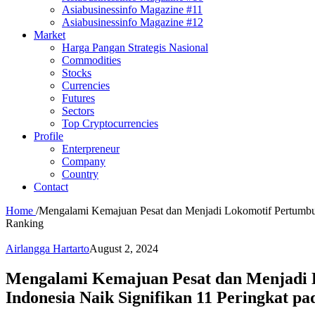
Asiabusinessinfo Magazine #11
Asiabusinessinfo Magazine #12
Market
Harga Pangan Strategis Nasional
Commodities
Stocks
Currencies
Futures
Sectors
Top Cryptocurrencies
Profile
Enterpreneur
Company
Country
Contact
Home
/
Mengalami Kemajuan Pesat dan Menjadi Lokomotif Pertumbuha
Ranking
Airlangga Hartarto
August 2, 2024
Mengalami Kemajuan Pesat dan Menjadi L
Indonesia Naik Signifikan 11 Peringkat p